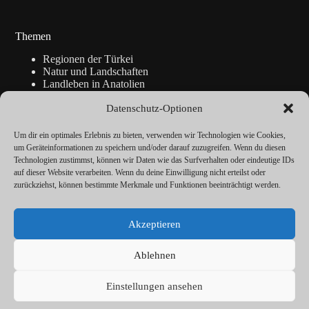
Themen
Regionen der Türkei
Natur und Landschaften
Landleben in Anatolien
Kunsthandwerk
Datenschutz-Optionen
Geschichte
Istanbul
Blickpunkte
Um dir ein optimales Erlebnis zu bieten, verwenden wir Technologien wie Cookies,
Reise-Info
um Geräteinformationen zu speichern und/oder darauf zuzugreifen. Wenn du diesen
Technologien zustimmst, können wir Daten wie das Surfverhalten oder eindeutige IDs
auf dieser Website verarbeiten. Wenn du deine Einwilligung nicht erteilst oder
zurückziehst, können bestimmte Merkmale und Funktionen beeinträchtigt werden.
Über
Redaktion
Akzeptieren
Kalender
Vorträge
Datenschutz
Ablehnen
Cookie-Richtlinie (EU)
Impressum
Einstellungen ansehen
© ANATOLIEN Magazin 2026