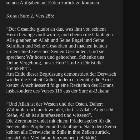
seinen Aufgaben auf Erden zurück zu kommen.
Koran Sure 2, Vers 285:
“Der Gesandte glaubt an das, was ihm von seinem
Herrn herabgesandt wurde, und ebenso die Gläubigen.
Alle glauben an Allah und Seine Engel und Seine
Schriften und Seine Gesandten und machen keinen
Unterschied zwischen Seinen Gesandten. Und sie
sprechen: Wir hören und gehorchen. Schenke uns
Deine Vergebung, unser Herr! Und zu Dir ist die
Heimkehr!”.
Am Ende dieser Begrüssung demonstriert der Derwisch
wieder die Einheit Gottes, indem er demütig die Arme
kreuzt. Anschliessend folgt eine Rezitation des Korans,
insbesondere des Verses 115 aus der Sure al-Bakara:
“Und Allah ist der Westen und der Osten. Daher:
Wohin ihr euch auch wendet, dort ist Allahs Angesicht.
Siehe, Allah ist allumfassend und wissend”.
Die Zeremonie endet mit einem Friedensgebet für die
Seelen aller Propheten und Gläubigen. Nach dem Sema
kehren alle Derwische in Stille in ihre Zellen zurück,
um sich der Meditation hinzugeben (tefekkiir).