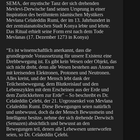
SEMA, der mystische Tanz der sich drehenden
Mevlevi-Derwische fand seinen Ursprung in einer
Inspiration des berühmtem islamischen Mystikers
Mevlana Celaleddin Rumi, der im 13. Jahrhundert in
der zentralanatolischen Stadt Konya lebte und lehrte.
Das Ritual erhielt seine Form erst nach dem Tode
Mevlanas (17. Dezember 1273 in Konya)
“Es ist wissenschaftlich anerkannt, dass die
grundlegende Voraussetzung für unsere Existenz eine
Drehbewegung ist. Es gibt kein Wesen oder Objekt, das
sich nicht dreht, denn alle Wesen bestehen aus Atomen
mit kreisenden Elektronen, Protonen und Neutronen.
Alles kreist, und der Mensch lebt dank der
Teilchenbewegung, dem Blutkreislauf und den
Lebenszyklen mit dem Erscheinen aus der Erde und
dem Zurückkehren zur Erde” – So beschreibt es Dr.
Celaleddin Çelebi, der 21. Urgrossenkel von Mevlana
Celaleddin Rumi. Diese Bewegungen seien natürlich
und unbewusst, doch da der Mensch Bewusstsein und
Intelligenz besitze, nehme der sich drehende Derwisch
(Semazen) absichtlich und bewusst an den
Bewegungen teil, denen alle Lebewesen unterworfen
seien, so Dr. Celaleddin Çelebi.