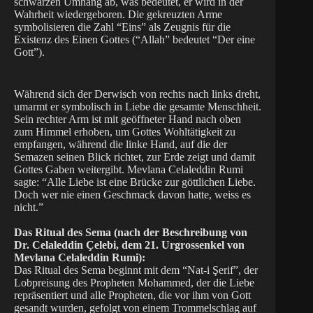
schwarzen Umhang ab, was bedeutet, er wird in der
Wahrheit wiedergeboren. Die gekreuzten Arme
symbolisieren die Zahl “Eins” als Zeugnis für die
Existenz des Einen Gottes (“Allah” bedeutet “Der eine
Gott”).
Während sich der Derwisch von rechts nach links dreht,
umarmt er symbolisch in Liebe die gesamte Menschheit.
Sein rechter Arm ist mit geöffneter Hand nach oben
zum Himmel erhoben, um Gottes Wohltätigkeit zu
empfangen, während die linke Hand, auf die der
Semazen seinen Blick richtet, zur Erde zeigt und damit
Gottes Gaben weitergibt. Mevlana Celaleddin Rumi
sagte: “Alle Liebe ist eine Brücke zur göttlichen Liebe.
Doch wer nie einen Geschmack davon hatte, weiss es
nicht.”
Das Ritual des Sema (nach der Beschreibung von
Dr. Celaleddin Çelebi, dem 21. Urgrossenkel von
Mevlana Celaleddin Rumi):
Das Ritual des Sema beginnt mit dem “Nat-i Şerif”, der
Lobpreisung des Propheten Mohammed, der die Liebe
repräsentiert und alle Propheten, die vor ihm von Gott
gesandt wurden, gefolgt von einem Trommelschlag auf