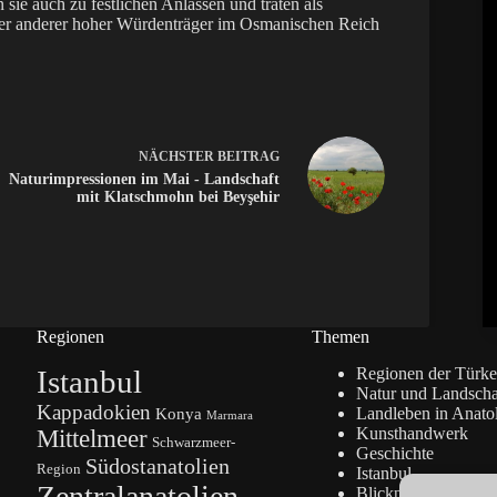
sie auch zu festlichen Anlässen und traten als
 oder anderer hoher Würdenträger im Osmanischen Reich
NÄCHSTER
BEITRAG
Naturimpressionen im Mai - Landschaft
mit Klatschmohn bei Beyşehir
Regionen
Themen
Istanbul
Regionen der Türke
Natur und Landscha
Kappadokien
Konya
Landleben in Anato
Marmara
Kunsthandwerk
Mittelmeer
Schwarzmeer-
Geschichte
Südostanatolien
Region
Istanbul
Zentralanatolien
Blickpunkte