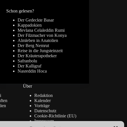
Ergebnisse
Schon gelesen?
Der Gedeckte Basar
Kappadokien
Mevlana Celaleddin Rumi
Der Filzmacher von Konya
Almleben in Anatolien
Der Berg Nemrut
Reise in die Jungsteinzeit
Der Kräuterapotheker
Safranbolu
Der Kalligraf
Nasreddin Hoca
Über
i
Redaktion
ften
Kalender
lien
Vorträge
Datenschutz
Cookie-Richtlinie (EU)
Impressum