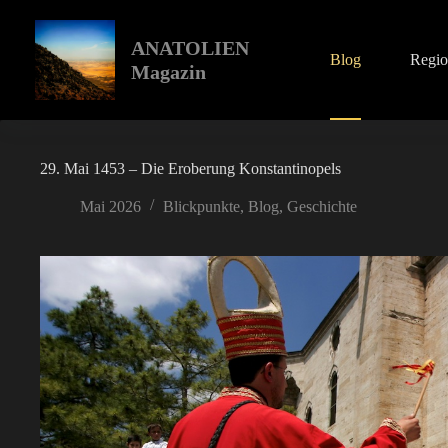
Zum
Inhalt
springen
ANATOLIEN
Blog
Regi
Magazin
29. Mai 1453 – Die Eroberung Konstantinopels
Mai 2026
Blickpunkte
,
Blog
,
Geschichte