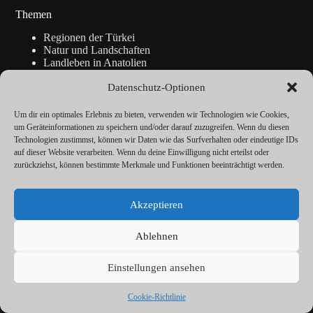
Themen
Regionen der Türkei
Natur und Landschaften
Landleben in Anatolien
Kunsthandwerk
Datenschutz-Optionen
Geschichte
Istanbul
Blickpunkte
Um dir ein optimales Erlebnis zu bieten, verwenden wir Technologien wie Cookies,
Reise-Info
um Geräteinformationen zu speichern und/oder darauf zuzugreifen. Wenn du diesen
Technologien zustimmst, können wir Daten wie das Surfverhalten oder eindeutige IDs
auf dieser Website verarbeiten. Wenn du deine Einwilligung nicht erteilst oder
zurückziehst, können bestimmte Merkmale und Funktionen beeinträchtigt werden.
Über
Redaktion
Akzeptieren
Kalender
Vorträge
Datenschutz
Ablehnen
Cookie-Richtlinie (EU)
Impressum
Einstellungen ansehen
© ANATOLIEN Magazin 2026
Cookie-Richtlinie