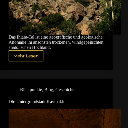
Das Ihlara-Tal ist eine geografische und geologische
Anomalie im ansonsten trockenen, windgepeitschten
anatolischen Hochland.
Mehr Lesen
Das
Ihlara-
Tal
–
Der
grüne
Blickpunkte
,
Blog
,
Geschichte
Canyon
Die Untergrundstadt Kaymaklı