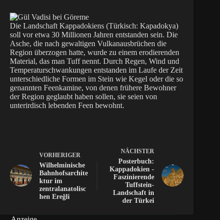
Die Landschaft Kappadokiens (Türkisch: Kapadokya)
soll vor etwa 30 Millionen Jahren entstanden sein. Die
Asche, die nach gewaltigen Vulkanausbrüchen die
Region überzogen hatte, wurde zu einem erodierenden
Material, das man Tuff nennt. Durch Regen, Wind und
Temperaturschwankungen entstanden im Laufe der Zeit
unterschiedliche Formen im Stein wie Kegel oder die so
genannten Feenkamine, von denen frühere Bewohner
der Region geglaubt haben sollen, sie seien von
unterirdisch lebenden Feen bewohnt.
NÄCHSTER
VORHERIGER
Posterbuch:
Wilhelminische
Kappadokien -
Bahnhofsarchite
Faszinierende
ktur im
Tuffstein-
zentralanatolisc
Landschaft in
hen Ereğli
der Türkei
Anzeige