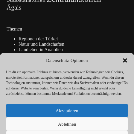
Ägäis
Themen
Regionen der Türkei
Natur und Landschaften
Landleben in Anatolien
Kunsthandwerk
Geschichte
Datenschutz-Optionen
Istanbul
Blickpunkte
Um dir ein optimales Erlebnis zu bieten, verwenden wir Technologien wie Cookies,
Reise-Info
um Geräteinformationen zu speichern und/oder darauf zuzugreifen. Wenn du diesen
Technologien zustimmst, können wir Daten wie das Surfverhalten oder eindeutige IDs
auf dieser Website verarbeiten. Wenn du deine Einwilligung nicht erteilst oder
zurückziehst, können bestimmte Merkmale und Funktionen beeinträchtigt werden.
Über
Redaktion
Akzeptieren
Kalender
Vorträge
Datenschutz
Ablehnen
Cookie-Richtlinie (EU)
Impressum