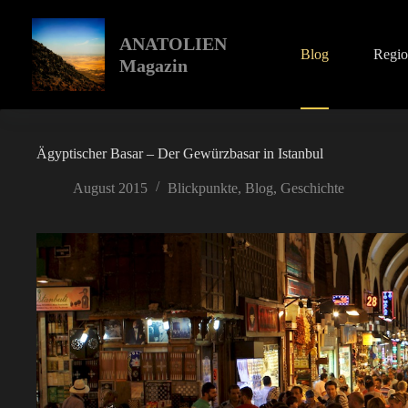
Zum
Inhalt
springen
ANATOLIEN
Blog
Regi
Magazin
Ägyptischer Basar – Der Gewürzbasar in Istanbul
August 2015
Blickpunkte
,
Blog
,
Geschichte