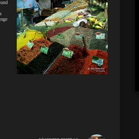
 und
s
änge