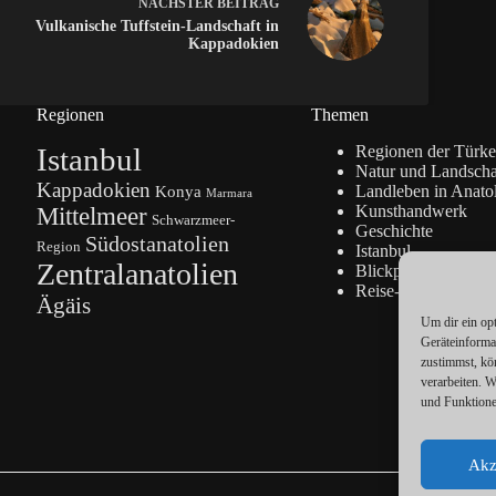
NÄCHSTER
BEITRAG
Vulkanische Tuffstein-Landschaft in
Kappadokien
Regionen
Themen
Istanbul
Regionen der Türke
Natur und Landscha
Kappadokien
Konya
Landleben in Anato
Marmara
Kunsthandwerk
Mittelmeer
Schwarzmeer-
Geschichte
Südostanatolien
Region
Istanbul
Zentralanatolien
Blickpunkte
Reise-Info
Ägäis
Um dir ein op
Geräteinforma
zustimmst, kö
verarbeiten. 
und Funktione
Akz