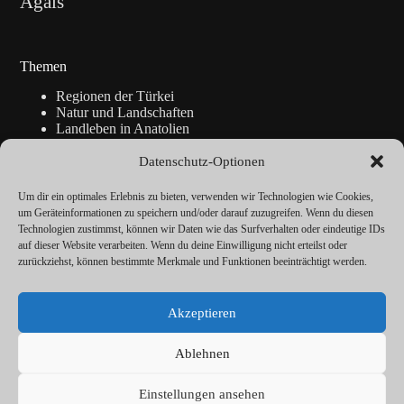
Ägäis
Themen
Regionen der Türkei
Natur und Landschaften
Landleben in Anatolien
Kunsthandwerk
Geschichte
Datenschutz-Optionen
Istanbul
Blickpunkte
Um dir ein optimales Erlebnis zu bieten, verwenden wir Technologien wie Cookies,
Reise-Info
um Geräteinformationen zu speichern und/oder darauf zuzugreifen. Wenn du diesen
Technologien zustimmst, können wir Daten wie das Surfverhalten oder eindeutige IDs
auf dieser Website verarbeiten. Wenn du deine Einwilligung nicht erteilst oder
zurückziehst, können bestimmte Merkmale und Funktionen beeinträchtigt werden.
Über
Redaktion
Akzeptieren
Kalender
Vorträge
Datenschutz
Ablehnen
Cookie-Richtlinie (EU)
Impressum
Einstellungen ansehen
© ANATOLIEN Magazin 2026