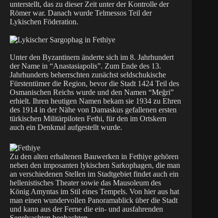
unterstellt, das zu dieser Zeit unter der Kontrolle der
Römer war. Danach wurde Telmessos Teil der
Lykischen Föderation.
Unter den Byzantinern änderte sich im 8. Jahrhundert
der Name in “Anastasiapolis”. Zum Ende des 13.
Jahrhunderts beherrschten zunächst seldschukische
Fürstentümer die Region, bevor die Stadt 1424 Teil des
Osmanischen Reichs wurde und den Namen “Meğri”
erhielt. Ihren heutigen Namen bekam sie 1934 zu Ehren
des 1914 in der Nähe von Damaskus gefallenen ersten
türkischen Militärpiloten Fethi, für den im Ortskern
auch ein Denkmal aufgestellt wurde.
Zu den alten erhaltenen Bauwerken in Fethiye gehören
neben den imposanten lykischen Sarkophagen, die man
an verschiedenen Stellen im Stadtgebiet findet auch ein
hellenistisches Theater sowie das Mausoleum des
König Amyntas im Stil eines Tempels. Von hier aus hat
man einen wundervollen Panoramablick über die Stadt
und kann aus der Ferne die ein- und ausfahrenden
Segelyachten beobachten.