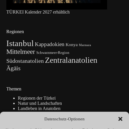
TÜRKEI Kalender 2027 erhältlich
Regionen
Istanbul
Kappadokien
Konya
Marmara
Mittelmeer
Schwarzmeer-Region
Zentralanatolien
Südostanatolien
Ägäis
Themen
Regionen der Türkei
Natur und Landschaften
Landleben in Anatolien
Kunsthandwerk
Geschichte
Datenschutz-Optionen
Istanbul