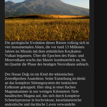
Die geologische Evolution dieses Riesen vollzog sich in
vier monumentalen Akten, die vor rund 13 Millionen
Jahren im Miozän mit dem urtümlichen Keçikalesi-
Vulkan begannen. Über die Epochen des Paläo- und
Mesovulkans wuchs das Massiv kontinuierlich an, bis
im Quartär die Phase des heutigen Neovulkans anbrach.
Der Hasan Dağı ist ein Kind der tektonischen
Zerreißproben Anatoliens: Seine Entstehung ist direkt
an das komplexe Störungssystem der tuskischen
Erdkruste gekoppelt. Hier stieg in einer flachen
Magmakammer in nur wenigen Kilometern Tiefe
basaltisches Magma auf, das sich durch komplexe
Schmelzprozesse in hochviskose, kieselsäurereiche
andesitische und dacitische Laven verwandelte.