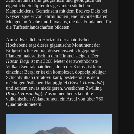
Schichtvulkan und geografisch und geologisch der
eigentliche Schöpfer des gesamten südlichen
Kappadokiens. Gemeinsam mit dem Erciyes Dağı bei
Kayseri spie er vor Jahrmillionen jene unvorstellbaren
Mengen an Asche und Lava aus, die das Fundament für
die Tuffsteinlandschaften bildeten.
Am südwestlichen Horizont der anatolischen
Hochebene ragt dieses gigantische Monument der
Erdgeschichte empor, dessen eiszeitlich geprägte
Flanken majestätisch in den Himmel steigen. Der
Hasan Dağı
ist mit 3268 Meter der zweithöchste
Vulkan Zentralanatoliens, doch der Koloss ist kein
einzelner Berg; er ist ein komplexer, doppelgipfeliger
Schichtvulkan (Stratovulkan), bestehend aus dem
mächtigen östlichen Hauptgipfel (
Büyük Hasandağ
)
und seinem etwas niedrigeren, westlichen Zwilling
(
Küçük Hasandağ
). Zusammen bedecken ihre
vulkanischen Ablagerungen ein Areal von über 760
Quadratkilometern.