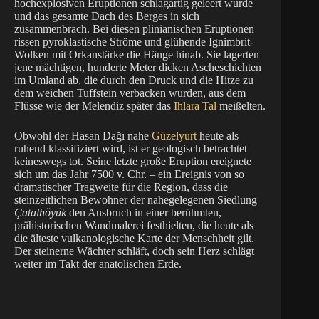
hochexplosiven Eruptionen schlagartig geleert wurde
und das gesamte Dach des Berges in sich
zusammenbrach. Bei diesen plinianischen Eruptionen
rissen pyroklastische Ströme und glühende Ignimbrit-
Wolken mit Orkanstärke die Hänge hinab. Sie lagerten
jene mächtigen, hunderte Meter dicken Ascheschichten
im Umland ab, die durch den Druck und die Hitze zu
dem weichen Tuffstein verbacken wurden, aus dem
Flüsse wie der Melendiz später das
Ihlara Tal
meißelten.
Obwohl der Hasan Dağı nahe
Güzelyurt
heute als
ruhend klassifiziert wird, ist er geologisch betrachtet
keineswegs tot. Seine letzte große Eruption ereignete
sich um das Jahr 7500 v. Chr. – ein Ereignis von so
dramatischer Tragweite für die Region, dass die
steinzeitlichen Bewohner der nahegelegenen Siedlung
Çatalhöyük
den Ausbruch in einer berühmten,
prähistorischen Wandmalerei festhielten, die heute als
die älteste vulkanologische Karte der Menschheit gilt.
Der steinerne Wächter schläft, doch sein Herz schlägt
weiter im Takt der anatolischen Erde.