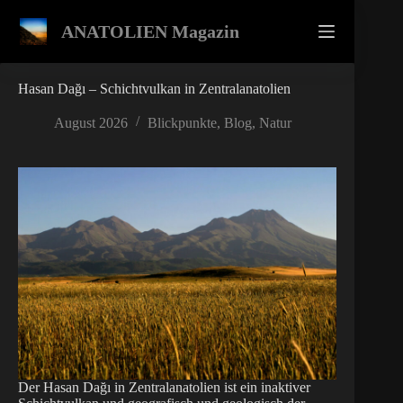
Zum
Inhalt
ANATOLIEN Magazin
springen
Hasan Dağı – Schichtvulkan in Zentralanatolien
August 2026
Blickpunkte
,
Blog
,
Natur
Der Hasan Dağı in Zentralanatolien ist ein inaktiver