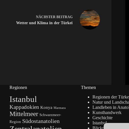
NÄCHSTER
BEITRAG
Wetter und Klima in der Türkei
Regionen
Themen
Istanbul
Regionen der Türke
Natur und Landscha
Kappadokien
Konya
Landleben in Anato
Marmara
Kunsthandwerk
Mittelmeer
Schwarzmeer-
Geschichte
Südostanatolien
Region
Istanbul
Zentralanatolien
Blickpunkte