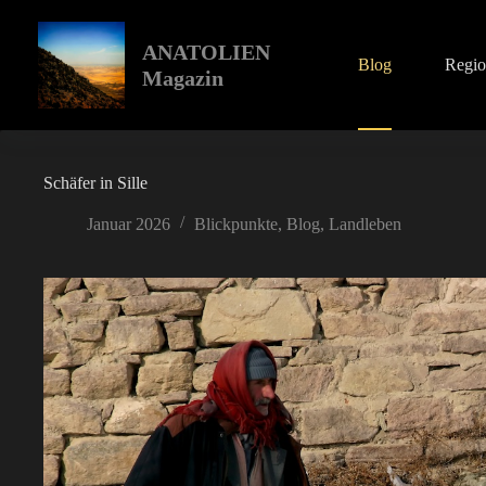
Zum
Inhalt
springen
ANATOLIEN
Blog
Regi
Magazin
Schäfer in Sille
Januar 2026
Blickpunkte
,
Blog
,
Landleben