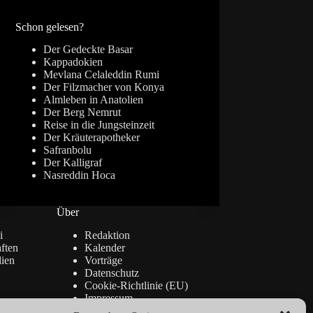
Ergebnisse
Schon gelesen?
Der Gedeckte Basar
Kappadokien
Mevlana Celaleddin Rumi
Der Filzmacher von Konya
Almleben in Anatolien
Der Berg Nemrut
Reise in die Jungsteinzeit
Der Kräuterapotheker
Safranbolu
Der Kalligraf
Nasreddin Hoca
Über
i
Redaktion
ften
Kalender
lien
Vorträge
Datenschutz
Cookie-Richtlinie (EU)
Impressum