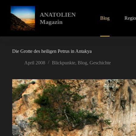
Zum
Inhalt
springen
ANATOLIEN
Blog
Regi
Magazin
Die Grotte des heiligen Petrus in Antakya
April 2008
Blickpunkte
,
Blog
,
Geschichte