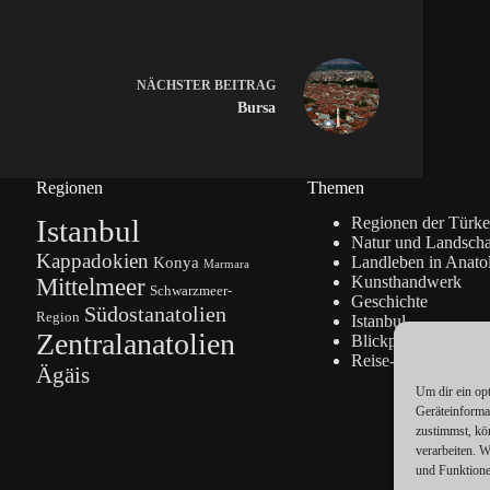
NÄCHSTER
BEITRAG
Bursa
Regionen
Themen
Istanbul
Regionen der Türke
Natur und Landscha
Kappadokien
Konya
Landleben in Anato
Marmara
Kunsthandwerk
Mittelmeer
Schwarzmeer-
Geschichte
Südostanatolien
Region
Istanbul
Zentralanatolien
Blickpunkte
Reise-Info
Ägäis
Um dir ein op
Geräteinforma
zustimmst, kö
verarbeiten. 
und Funktione