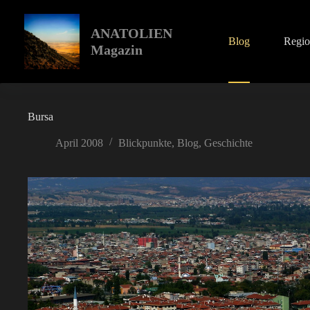
Zum
Inhalt
springen
ANATOLIEN
Blog
Regi
Magazin
Bursa
April 2008
Blickpunkte
,
Blog
,
Geschichte