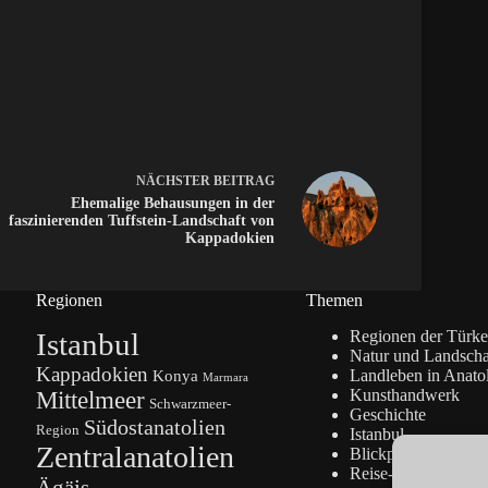
NÄCHSTER
BEITRAG
Ehemalige Behausungen in der
faszinierenden Tuffstein-Landschaft von
Kappadokien
Regionen
Themen
Istanbul
Regionen der Türke
Natur und Landscha
Kappadokien
Konya
Landleben in Anato
Marmara
Kunsthandwerk
Mittelmeer
Schwarzmeer-
Geschichte
Südostanatolien
Region
Istanbul
Zentralanatolien
Blickpunkte
Reise-Info