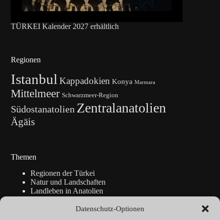
TÜRKEI Kalender 2027 erhältlich
Regionen
Istanbul
Kappadokien
Konya
Marmara
Mittelmeer
Schwarzmeer-Region
Zentralanatolien
Südostanatolien
Ägäis
Themen
Regionen der Türkei
Natur und Landschaften
Landleben in Anatolien
Kunsthandwerk
Geschichte
Datenschutz-Optionen
Istanbul