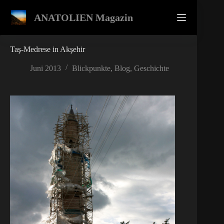
Zum
Inhalt
ANATOLIEN Magazin
springen
Taş-Medrese in Akşehir
Juni 2013
Blickpunkte
,
Blog
,
Geschichte