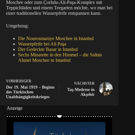
Moschee oder zum Çorlulu-Ali-Paşa-Komplex mit
Teppichläden und einem Teegarten möchte, wo man bei
einer traditionellen Wasserpfeife entspannen kann.
Umgebung:
Die Nourosmaniye Moschee in Istanbul
Wasserpfeife bei Ali Paşa
Der Gedeckte Basar in Istanbul
Sechs Minarette in den Himmel – die Sultan
Ahmet Moschee in Istanbul
VORHERIGER
NÄCHSTER
Der 19. Mai 1919 – Beginn
Taş-Medrese in
des Türkischen
Akşehir
Unabhängigkeitskrieges
Anzeige