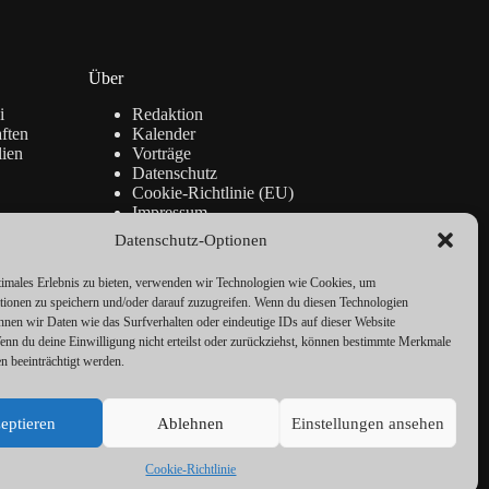
Über
i
Redaktion
ften
Kalender
lien
Vorträge
Datenschutz
Cookie-Richtlinie (EU)
Impressum
Datenschutz-Optionen
timales Erlebnis zu bieten, verwenden wir Technologien wie Cookies, um
tionen zu speichern und/oder darauf zuzugreifen. Wenn du diesen Technologien
nnen wir Daten wie das Surfverhalten oder eindeutige IDs auf dieser Website
Wenn du deine Einwilligung nicht erteilst oder zurückziehst, können bestimmte Merkmale
n beeinträchtigt werden.
eptieren
Ablehnen
Einstellungen ansehen
Cookie-Richtlinie