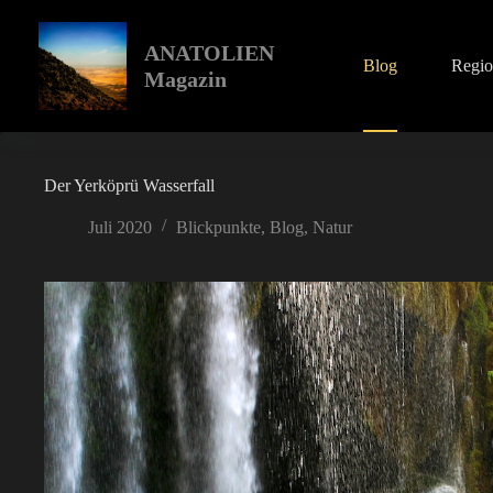
Zum
Inhalt
springen
ANATOLIEN
Blog
Regi
Magazin
Der Yerköprü Wasserfall
Juli 2020
Blickpunkte
,
Blog
,
Natur