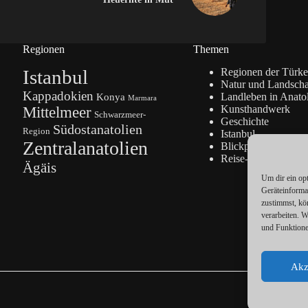
Regionen
Themen
Istanbul
Regionen der Türke
Natur und Landscha
Kappadokien
Konya
Landleben in Anato
Marmara
Kunsthandwerk
Mittelmeer
Schwarzmeer-
Geschichte
Südostanatolien
Region
Istanbul
Zentralanatolien
Blickpunkte
Reise-Info
Ägäis
Um dir ein op
Geräteinforma
zustimmst, kö
verarbeiten. 
und Funktione
Akz