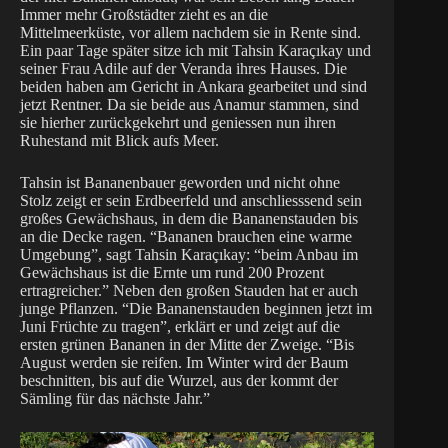
Immer mehr Großstädter zieht es an die
Mittelmeerküste, vor allem nachdem sie in Rente sind.
Ein paar Tage später sitze ich mit Tahsin Karaçıkay und
seiner Frau Adile auf der Veranda ihres Hauses. Die
beiden haben am Gericht in Ankara gearbeitet und sind
jetzt Rentner. Da sie beide aus Anamur stammen, sind
sie hierher zurückgekehrt und geniessen nun ihren
Ruhestand mit Blick aufs Meer.
Tahsin ist Bananenbauer geworden und nicht ohne
Stolz zeigt er sein Erdbeerfeld und anschliesssend sein
großes Gewächshaus, in dem die Bananenstauden bis
an die Decke ragen. “Bananen brauchen eine warme
Umgebung”, sagt Tahsin Karaçıkay: “beim Anbau im
Gewächshaus ist die Ernte um rund 200 Prozent
ertragreicher.” Neben den großen Stauden hat er auch
junge Pflanzen. “Die Bananenstauden beginnen jetzt im
Juni Früchte zu tragen”, erklärt er und zeigt auf die
ersten grünen Bananen in der Mitte der Zweige. “Bis
August werden sie reifen. Im Winter wird der Baum
beschnitten, bis auf die Wurzel, aus der kommt der
Sämling für das nächste Jahr.”