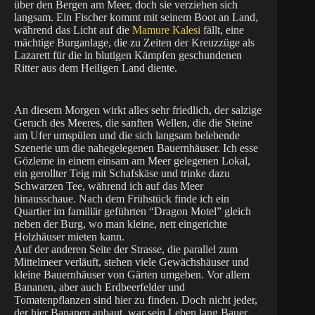
über den Bergen am Meer, doch sie verziehen sich
langsam. Ein Fischer kommt mit seinem Boot an Land,
während das Licht auf die
Mamure Kalesi
fällt, eine
mächtige Burganlage, die zu Zeiten der Kreuzzüge als
Lazarett für die in blutigen Kämpfen geschundenen
Ritter aus dem Heiligen Land diente.
An diesem Morgen wirkt alles sehr friedlich, der salzige
Geruch des Meeres, die sanften Wellen, die die Steine
am Ufer umspülen und die sich langsam belebende
Szenerie um die nahegelegenen Bauernhäuser. Ich esse
Gözleme in einem einsam am Meer gelegenen Lokal,
ein gerollter Teig mit Schafskäse und trinke dazu
Schwarzen Tee, während ich auf das Meer
hinausschaue. Nach dem Frühstück finde ich ein
Quartier im familiär geführten “Dragon Motel” gleich
neben der Burg, wo man kleine, nett eingerichte
Holzhäuser mieten kann.
Auf der anderen Seite der Strasse, die parallel zum
Mittelmeer verläuft, stehen viele Gewächshäuser und
kleine Bauernhäuser von Gärten umgeben. Vor allem
Bananen, aber auch Erdbeerfelder und
Tomatenpflanzen sind hier zu finden. Doch nicht jeder,
der hier Bananen anbaut, war sein Leben lang Bauer.