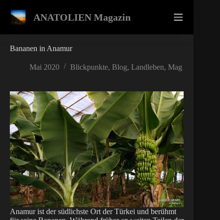
Zum
Inhalt
ANATOLIEN Magazin
springen
Bananen in Anamur
Mai 2020
Blickpunkte
,
Blog
,
Landleben
,
Mag
Anamur ist der südlichste Ort der Türkei und berühmt