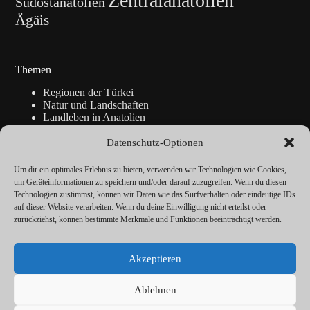
Zentralanatolien
Südostanatolien
Ägäis
Themen
Regionen der Türkei
Natur und Landschaften
Landleben in Anatolien
Kunsthandwerk
Geschichte
Datenschutz-Optionen
Istanbul
Blickpunkte
Um dir ein optimales Erlebnis zu bieten, verwenden wir Technologien wie Cookies,
Reise-Info
um Geräteinformationen zu speichern und/oder darauf zuzugreifen. Wenn du diesen
Technologien zustimmst, können wir Daten wie das Surfverhalten oder eindeutige IDs
auf dieser Website verarbeiten. Wenn du deine Einwilligung nicht erteilst oder
zurückziehst, können bestimmte Merkmale und Funktionen beeinträchtigt werden.
Über
Redaktion
Akzeptieren
Kalender
Vorträge
Datenschutz
Ablehnen
Cookie-Richtlinie (EU)