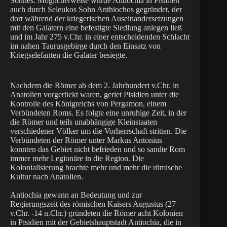
Sohnes. Möglicherweise wurde Antiochia in Pisidien
auch durch Seleukos Sohn Anthiochos gegründet, der
dort während der kriegerischen Auseinandersetzungen
mit den Galatern eine befestigte Siedlung anlegen ließ
und im Jahr 275 v.Chr. in einer entscheidenden Schlacht
im nahen Taurusgebirge durch den Einsatz von
Kriegselefanten die Galater besiegte.
Nachdem die Römer ab dem 2. Jahrhundert v.Chr. in
Anatolien vorgerückt waren, geriet Pisidien unter die
Kontrolle des Königreichs von Pergamon, einem
Verbündeten Roms. Es folgte eine unruhige Zeit, in der
die Römer und teils unabhängige Kleinstaaten
verschiedener Völker um die Vorherrschaft stritten. Die
Verbündeten der Römer unter Markus Antonius
konnten das Gebiet nicht befrieden und so sandte Rom
immer mehr Legionäre in die Region. Die
Kolonialisierung brachte mehr und mehr die römische
Kultur nach Anatolien.
Antiochia gewann an Bedeutung und zur
Regierungszeit des römischen Kaisers Augustus (27
v.Chr. -14 n.Chr.) gründeten die Römer acht Kolonien
in Pisidien mit der Gebietshauptstadt Antiochia, die in