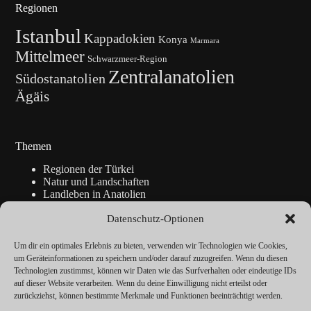
Regionen
Istanbul
Kappadokien
Konya
Marmara
Mittelmeer
Schwarzmeer-Region
Zentralanatolien
Südostanatolien
Ägäis
Themen
Regionen der Türkei
Natur und Landschaften
Landleben in Anatolien
Kunsthandwerk
Datenschutz-Optionen
Geschichte
Istanbul
Blickpunkte
Um dir ein optimales Erlebnis zu bieten, verwenden wir Technologien wie Cookies,
Reise-Info
um Geräteinformationen zu speichern und/oder darauf zuzugreifen. Wenn du diesen
Technologien zustimmst, können wir Daten wie das Surfverhalten oder eindeutige IDs
auf dieser Website verarbeiten. Wenn du deine Einwilligung nicht erteilst oder
zurückziehst, können bestimmte Merkmale und Funktionen beeinträchtigt werden.
Über