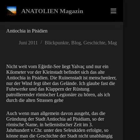
Zum
Inhalt
ANATOLIEN Magazin
springen
Antiochia in Pisidien
Juni 2011
Blickpunkte
,
Blog
,
Geschichte
,
Mag
Nicht weit vom Eğirdir-See liegt Yalvaç und nur ein
Kilometer vor der Kleinstadt befindet sich das alte
Antiochia in Pisidien. Die Ruinenstadt ist menschenleer,
nur der Wind fegt über das Gelände. Ich glaube fast die
Fuhrwerke und das Klappern der Rüstung
patrollierender römischer Legionäre zu hören, als ich
durch die alten Strassen gehe
Auch wenn man allgemein davon ausgeht, das die
Gründung der Stadt Antiochia ad Pisidiam, so der
römische Name, in hellenistischer Zeit im 3.
Jahrhundert v.Chr. unter den Seleukiden erfolgte, so
könne man die Geschichte der Stadt nicht unabhängig