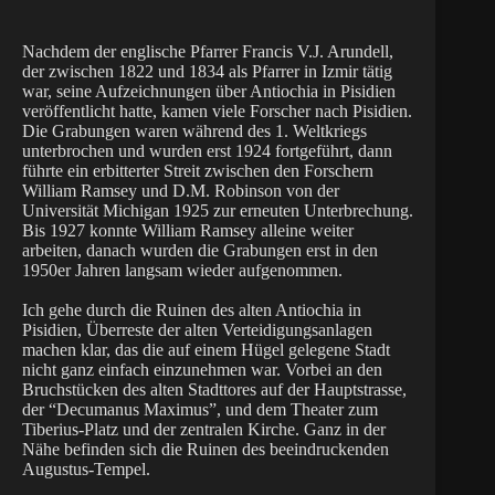
Nachdem der englische Pfarrer Francis V.J. Arundell,
der zwischen 1822 und 1834 als Pfarrer in Izmir tätig
war, seine Aufzeichnungen über Antiochia in Pisidien
veröffentlicht hatte, kamen viele Forscher nach Pisidien.
Die Grabungen waren während des 1. Weltkriegs
unterbrochen und wurden erst 1924 fortgeführt, dann
führte ein erbitterter Streit zwischen den Forschern
William Ramsey und D.M. Robinson von der
Universität Michigan 1925 zur erneuten Unterbrechung.
Bis 1927 konnte William Ramsey alleine weiter
arbeiten, danach wurden die Grabungen erst in den
1950er Jahren langsam wieder aufgenommen.
Ich gehe durch die Ruinen des alten Antiochia in
Pisidien, Überreste der alten Verteidigungsanlagen
machen klar, das die auf einem Hügel gelegene Stadt
nicht ganz einfach einzunehmen war. Vorbei an den
Bruchstücken des alten Stadttores auf der Hauptstrasse,
der “Decumanus Maximus”, und dem Theater zum
Tiberius-Platz und der zentralen Kirche. Ganz in der
Nähe befinden sich die Ruinen des beeindruckenden
Augustus-Tempel.