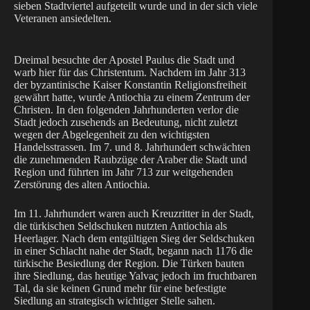
sieben Stadtviertel aufgeteilt wurde und in der sich viele
Veteranen ansiedelten.
Dreimal besuchte der Apostel Paulus die Stadt und
warb hier für das Christentum. Nachdem im Jahr 313
der byzantinische Kaiser Konstantin Religionsfreiheit
gewährt hatte, wurde Antiochia zu einem Zentrum der
Christen. In den folgenden Jahrhunderten verlor die
Stadt jedoch zusehends an Bedeutung, nicht zuletzt
wegen der Abgelegenheit zu den wichtigsten
Handelsstrassen. Im 7. und 8. Jahrhundert schwächten
die zunehmenden Raubzüge der Araber die Stadt und
Region und führten im Jahr 713 zur weitgehenden
Zerstörung des alten Antiochia.
Im 11. Jahrhundert waren auch Kreuzritter in der Stadt,
die türkischen Seldschuken nutzten Antiochia als
Heerlager. Nach dem entgültigen Sieg der Seldschuken
in einer Schlacht nahe der Stadt, begann nach 1176 die
türkische Besiedlung der Region. Die Türken bauten
ihre Siedlung, das heutige Yalvaç jedoch im fruchtbaren
Tal, da sie keinen Grund mehr für eine befestigte
Siedlung an strategisch wichtiger Stelle sahen.