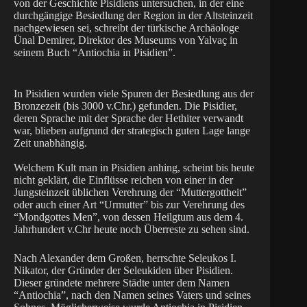
von der Geschichte Pisidiens untersuchen, in der eine
durchgängige Besiedlung der Region in der Altsteinzeit
nachgewiesen sei, schreibt der türkische Archäologe
Ünal Demirer, Direktor des Museums von Yalvaç in
seinem Buch “Antiochia in Pisidien”.
In Pisidien wurden viele Spuren der Besiedlung aus der
Bronzezeit (bis 3000 v.Chr.) gefunden. Die Pisidier,
deren Sprache mit der Sprache der Hethiter verwandt
war, blieben aufgrund der strategisch guten Lage lange
Zeit unabhängig.
Welchem Kult man in Pisidien anhing, scheint bis heute
nicht geklärt, die Einflüsse reichen von einer in der
Jungsteinzeit üblichen Verehrung der “Muttergottheit”
oder auch einer Art “Urmutter” bis zur Verehrung des
“Mondgottes Men”, von dessen Heilgtum aus dem 4.
Jahrhundert v.Chr heute noch Überreste zu sehen sind.
Nach Alexander dem Großen, herrschte Seleukos I.
Nikator, der Gründer der Seleukiden über Pisidien.
Dieser gründete mehrere Städte unter dem Namen
“Antiochia”, nach den Namen seines Vaters und seines