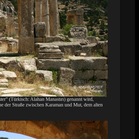
ter” (Türkisch: Alahan Manastırı) genannt wird,
he der Straße zwischen Karaman und Mut, dem alten