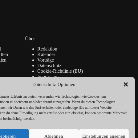
Über
i
Redaktion
ften
Kalender
lien
Vorträge
Datenschutz
Cookie-Richtlinie (EU)
Impressum
Datenschutz-Optionen
timales Erlebnis zu bieten, verwenden wir Technologien wie Cookies, um
tionen zu speichern und/oder darauf zuzugreifen. Wenn du diesen Technologien
nnen wir Daten wie das Surfverhalten oder eindeutige IDs auf dieser Website
Wenn du deine Einwilligung nicht erteilst oder zurückziehst, können bestimmte Merkmale
n beeinträchtigt werden.
eptieren
Ablehnen
Einstellungen ansehen