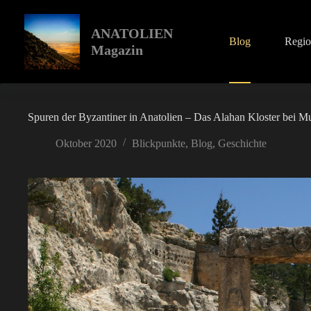
Zum
Inhalt
springen
ANATOLIEN
Blog
Regi
Magazin
Spuren der Byzantiner in Anatolien – Das Alahan Kloster bei M
Oktober 2020
Blickpunkte
,
Blog
,
Geschichte