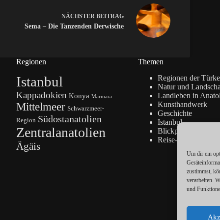
NÄCHSTER
BEITRAG
Sema – Die Tanzenden Derwische
Regionen
Themen
Istanbul
Regionen der Türke
Natur und Landscha
Kappadokien
Konya
Landleben in Anato
Marmara
Kunsthandwerk
Mittelmeer
Schwarzmeer-
Geschichte
Südostanatolien
Region
Istanbul
Zentralanatolien
Blickpunkte
Reise-Info
Ägäis
Um dir ein op
Geräteinforma
zustimmst, kö
verarbeiten. 
und Funktione
Akz