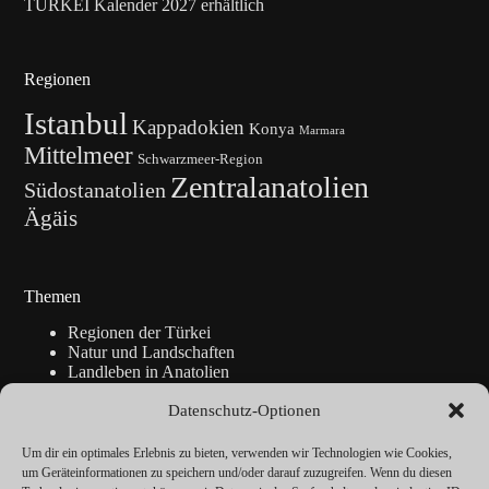
TÜRKEI Kalender 2027 erhältlich
Regionen
Istanbul
Kappadokien
Konya
Marmara
Mittelmeer
Schwarzmeer-Region
Zentralanatolien
Südostanatolien
Ägäis
Themen
Regionen der Türkei
Natur und Landschaften
Landleben in Anatolien
Kunsthandwerk
Geschichte
Datenschutz-Optionen
Istanbul
Blickpunkte
Um dir ein optimales Erlebnis zu bieten, verwenden wir Technologien wie Cookies,
Reise-Info
um Geräteinformationen zu speichern und/oder darauf zuzugreifen. Wenn du diesen