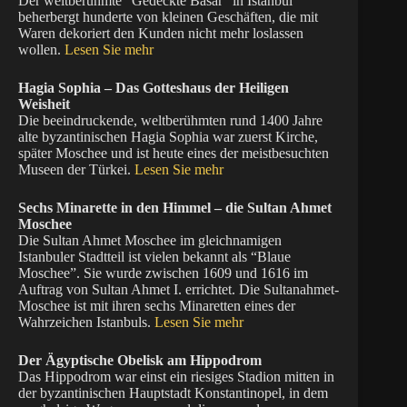
Der weltberühmte “Gedeckte Basar” in Istanbul
beherbergt hunderte von kleinen Geschäften, die mit
Waren dekoriert den Kunden nicht mehr loslassen
wollen.
Lesen Sie mehr
Hagia Sophia – Das Gotteshaus der Heiligen
Weisheit
Die beeindruckende, weltberühmten rund 1400 Jahre
alte byzantinischen Hagia Sophia war zuerst Kirche,
später Moschee und ist heute eines der meistbesuchten
Museen der Türkei.
Lesen Sie mehr
Sechs Minarette in den Himmel – die Sultan Ahmet
Moschee
Die Sultan Ahmet Moschee im gleichnamigen
Istanbuler Stadtteil ist vielen bekannt als “Blaue
Moschee”. Sie wurde zwischen 1609 und 1616 im
Auftrag von Sultan Ahmet I. errichtet. Die Sultanahmet-
Moschee ist mit ihren sechs Minaretten eines der
Wahrzeichen Istanbuls.
Lesen Sie mehr
Der Ägyptische Obelisk am Hippodrom
Das Hippodrom war einst ein riesiges Stadion mitten in
der byzantinischen Hauptstadt Konstantinopel, in dem