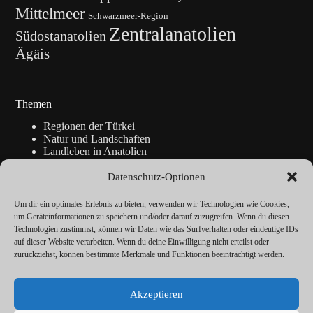
Mittelmeer
Schwarzmeer-Region
Zentralanatolien
Südostanatolien
Ägäis
Themen
Regionen der Türkei
Natur und Landschaften
Landleben in Anatolien
Kunsthandwerk
Geschichte
Datenschutz-Optionen
Istanbul
Blickpunkte
Um dir ein optimales Erlebnis zu bieten, verwenden wir Technologien wie Cookies,
Reise-Info
um Geräteinformationen zu speichern und/oder darauf zuzugreifen. Wenn du diesen
Technologien zustimmst, können wir Daten wie das Surfverhalten oder eindeutige IDs
auf dieser Website verarbeiten. Wenn du deine Einwilligung nicht erteilst oder
zurückziehst, können bestimmte Merkmale und Funktionen beeinträchtigt werden.
Über
Redaktion
Akzeptieren
Kalender
Vorträge