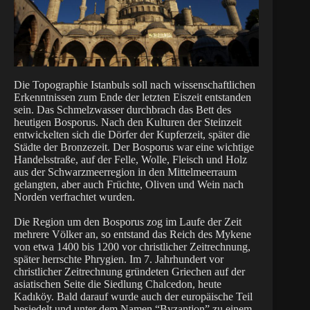
Die Topographie Istanbuls soll nach wissenschaftlichen
Erkenntnissen zum Ende der letzten Eiszeit entstanden
sein. Das Schmelzwasser durchbrach das Bett des
heutigen Bosporus. Nach den Kulturen der Steinzeit
entwickelten sich die Dörfer der Kupferzeit, später die
Städte der Bronzezeit. Der Bosporus war eine wichtige
Handelsstraße, auf der Felle, Wolle, Fleisch und Holz
aus der Schwarzmeerregion in den Mittelmeerraum
gelangten, aber auch Früchte, Oliven und Wein nach
Norden verfrachtet wurden.
Die Region um den Bosporus zog im Laufe der Zeit
mehrere Völker an, so entstand das Reich des Mykene
von etwa 1400 bis 1200 vor christlicher Zeitrechnung,
später herrschte Phrygien. Im 7. Jahrhundert vor
christlicher Zeitrechnung gründeten Griechen auf der
asiatischen Seite die Siedlung Chalcedon, heute
Kadıköy. Bald darauf wurde auch der europäische Teil
besiedelt und unter dem Namen “Byzantion” zu einem