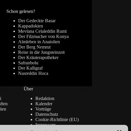
Ergebnisse
Schon gelesen?
Der Gedeckte Basar
Kappadokien
Mevlana Celaleddin Rumi
Der Filzmacher von Konya
Almleben in Anatolien
Der Berg Nemrut
Reise in die Jungsteinzeit
Der Kräuterapotheker
Safranbolu
Der Kalligraf
Nasreddin Hoca
Über
i
Redaktion
ften
Kalender
lien
Vorträge
Datenschutz
Cookie-Richtlinie (EU)
Impressum