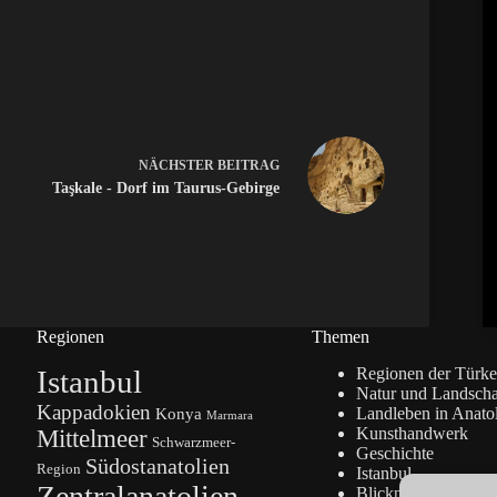
NÄCHSTER
BEITRAG
Taşkale - Dorf im Taurus-Gebirge
Regionen
Themen
Istanbul
Regionen der Türke
Natur und Landscha
Kappadokien
Konya
Landleben in Anato
Marmara
Kunsthandwerk
Mittelmeer
Schwarzmeer-
Geschichte
Südostanatolien
Region
Istanbul
Zentralanatolien
Blickpunkte