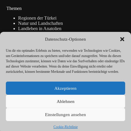
Themen
Regionen der Türkei
Natur und Landschaften
Landleben in Anatolien
Kunsthandwerk
Geschichte
Datenschutz-Optionen
Istanbul
Blickpunkte
Um dir ein optimales Erlebnis zu bieten, verwenden wir Technologien wie Cookies,
Reise-Info
um Geräteinformationen zu speichern und/oder darauf zuzugreifen. Wenn du diesen
Technologien zustimmst, können wir Daten wie das Surfverhalten oder eindeutige IDs
auf dieser Website verarbeiten. Wenn du deine Einwilligung nicht erteilst oder
zurückziehst, können bestimmte Merkmale und Funktionen beeinträchtigt werden.
Über
Redaktion
Akzeptieren
Kalender
Vorträge
Datenschutz
Ablehnen
Cookie-Richtlinie (EU)
Impressum
Einstellungen ansehen
© ANATOLIEN Magazin 2026
Cookie-Richtlinie