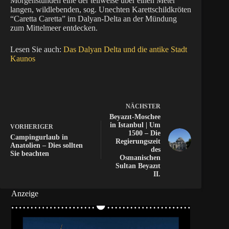
Morgenstunden eine der teilweise über einen Meter
langen, wildlebenden, sog. Unechten Karettschildkröten
“Caretta Caretta” im Dalyan-Delta an der Mündung
zum Mittelmeer entdecken.
Lesen Sie auch:
Das Dalyan Delta und die antike Stadt
Kaunos
NÄCHSTER
Beyazıt-Moschee
in Istanbul | Um
VORHERIGER
1500 – Die
Campingurlaub in
Regierungszeit
Anatolien – Dies sollten
des
Sie beachten
Osmanischen
Sultan Beyazıt
II.
Anzeige