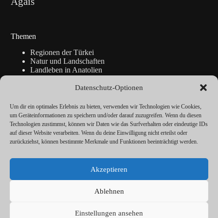
Ägäis
Themen
Regionen der Türkei
Natur und Landschaften
Landleben in Anatolien
Kunsthandwerk
Geschichte
Datenschutz-Optionen
Istanbul
Blickpunkte
Um dir ein optimales Erlebnis zu bieten, verwenden wir Technologien wie Cookies,
Reise-Info
um Geräteinformationen zu speichern und/oder darauf zuzugreifen. Wenn du diesen
Technologien zustimmst, können wir Daten wie das Surfverhalten oder eindeutige IDs
auf dieser Website verarbeiten. Wenn du deine Einwilligung nicht erteilst oder
zurückziehst, können bestimmte Merkmale und Funktionen beeinträchtigt werden.
Über
Redaktion
Akzeptieren
Kalender
Vorträge
Datenschutz
Ablehnen
Cookie-Richtlinie (EU)
Impressum
Einstellungen ansehen
© ANATOLIEN Magazin 2026