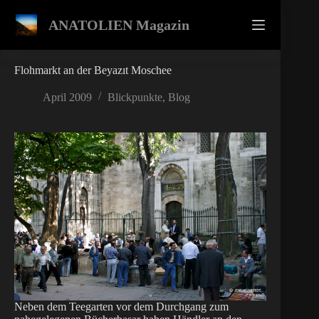
Zum
Inhalt
ANATOLIEN Magazin
springen
Flohmarkt an der Beyazıt Moschee
April 2009
Blickpunkte
,
Blog
Neben dem Teegarten vor dem Durchgang zum