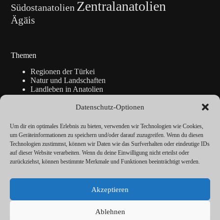
Zentralanatolien
Südostanatolien
Ägäis
Themen
Regionen der Türkei
Natur und Landschaften
Landleben in Anatolien
Kunsthandwerk
Geschichte
Datenschutz-Optionen
Istanbul
Blickpunkte
Um dir ein optimales Erlebnis zu bieten, verwenden wir Technologien wie Cookies,
Reise-Info
um Geräteinformationen zu speichern und/oder darauf zuzugreifen. Wenn du diesen
Technologien zustimmst, können wir Daten wie das Surfverhalten oder eindeutige IDs
auf dieser Website verarbeiten. Wenn du deine Einwilligung nicht erteilst oder
zurückziehst, können bestimmte Merkmale und Funktionen beeinträchtigt werden.
Über
Redaktion
Akzeptieren
Kalender
Vorträge
Datenschutz
Ablehnen
Cookie-Richtlinie (EU)