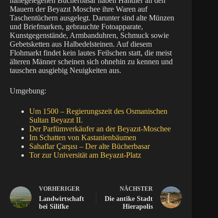
nahegelegenen Bücherbasar haben Händler an den
Mauern der Beyazıt Moschee ihre Waren auf
Taschentüchern ausgelegt. Darunter sind alte Münzen
und Briefmarken, gebrauchte Fotoapparate,
Kunstgegenstände, Armbanduhren, Schmuck sowie
Gebetsketten aus Halbedelsteinen. Auf diesem
Flohmarkt findet kein lautes Feilschen statt, die meist
älteren Männer scheinen sich ohnehin zu kennen und
tauschen ausgiebig Neuigkeiten aus.
Umgebung:
Um 1500 – Regierungszeit des Osmanischen
Sultan Beyazıt II.
Der Parfümverkäufer an der Beyazıt-Moschee
Im Schatten von Kastanienbäumen
Sahaflar Çarşısı – Der alte Bücherbasar
Tor zur Universität am Beyazıt-Platz
VORHERIGER
NÄCHSTER
Landwirtschaft
Die antike Stadt
bei Silifke
Hierapolis