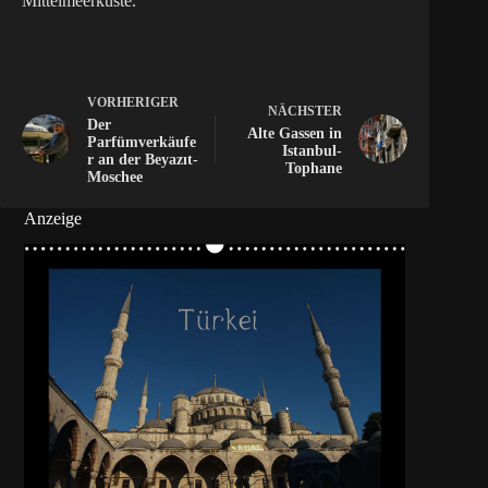
Mittelmeerküste.
VORHERIGER
NÄCHSTER
Der
Alte Gassen in
Parfümverkäufe
Istanbul-
r an der Beyazıt-
Tophane
Moschee
Anzeige