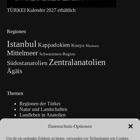
TÜRKEI Kalender 2027 erhältlich
Regionen
Istanbul
Kappadokien
Konya
Marmara
Mittelmeer
Schwarzmeer-Region
Zentralanatolien
Südostanatolien
Ägäis
Themen
Regionen der Türkei
Natur und Landschaften
Landleben in Anatolien
Kunsthandwerk
Geschichte
Datenschutz-Optionen
Istanbul
Blickpunkte
Um dir ein optimales Erlebnis zu bieten, verwenden wir Technologien wie Cookies,