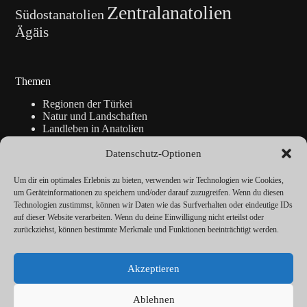
Zentralanatolien
Südostanatolien
Ägäis
Themen
Regionen der Türkei
Natur und Landschaften
Landleben in Anatolien
Kunsthandwerk
Geschichte
Datenschutz-Optionen
Istanbul
Blickpunkte
Um dir ein optimales Erlebnis zu bieten, verwenden wir Technologien wie Cookies,
Reise-Info
um Geräteinformationen zu speichern und/oder darauf zuzugreifen. Wenn du diesen
Technologien zustimmst, können wir Daten wie das Surfverhalten oder eindeutige IDs
auf dieser Website verarbeiten. Wenn du deine Einwilligung nicht erteilst oder
zurückziehst, können bestimmte Merkmale und Funktionen beeinträchtigt werden.
Über
Redaktion
Akzeptieren
Kalender
Vorträge
Datenschutz
Ablehnen