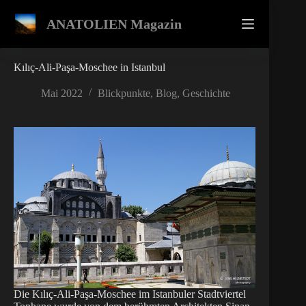
Zum
Inhalt
ANATOLIEN Magazin
springen
Kılıç-Ali-Paşa-Moschee in Istanbul
Mai 2022
Blickpunkte
,
Blog
,
Geschichte
Die Kılıç-Ali-Paşa-Moschee im Istanbuler Stadtviertel