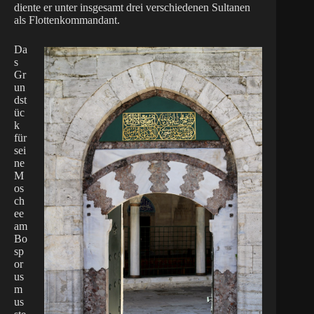
diente er unter insgesamt drei verschiedenen Sultanen
als Flottenkommandant.
Da
s
Gr
un
dst
üc
k
für
sei
ne
M
os
ch
ee
am
Bo
sp
or
us
m
us