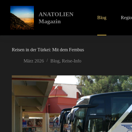
Zum
Inhalt
springen
ANATOLIEN
Blog
Regi
Magazin
Reisen in der Türkei: Mit dem Fernbus
März 2026
Blog
,
Reise-Info