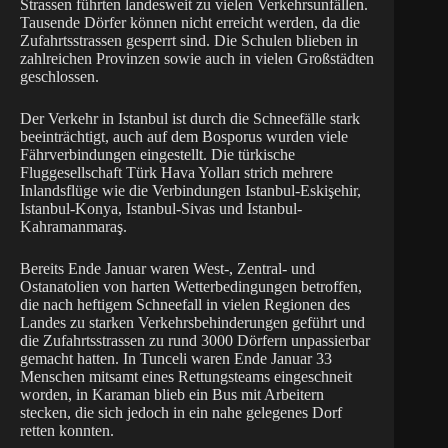
Strassen führten landesweit zu vielen Verkehrsunfällen.
Tausende Dörfer können nicht erreicht werden, da die
Zufahrtsstrassen gesperrt sind. Die Schulen blieben in
zahlreichen Provinzen sowie auch in vielen Großstädten
geschlossen.
Der Verkehr in Istanbul ist durch die Schneefälle stark
beeinträchtigt, auch auf dem Bosporus wurden viele
Fährverbindungen eingestellt. Die türkische
Fluggesellschaft Türk Hava Yolları strich mehrere
Inlandsflüge wie die Verbindungen Istanbul-Eskişehir,
Istanbul-Konya, Istanbul-Sivas und Istanbul-
Kahramanmaraş.
Bereits Ende Januar waren West-, Zentral- und
Ostanatolien von harten Wetterbedingungen betroffen,
die nach heftigem Schneefall in vielen Regionen des
Landes zu starken Verkehrsbehinderungen geführt und
die Zufahrtsstrassen zu rund 3000 Dörfern unpassierbar
gemacht hatten. In Tunceli waren Ende Januar 33
Menschen mitsamt eines Rettungsteams eingeschneit
worden, in Karaman blieb ein Bus mit Arbeitern
stecken, die sich jedoch in ein nahe gelegenes Dorf
retten konnten.