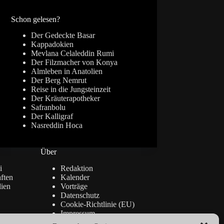
Ergebnisse
Schon gelesen?
Der Gedeckte Basar
Kappadokien
Mevlana Celaleddin Rumi
Der Filzmacher von Konya
Almleben in Anatolien
Der Berg Nemrut
Reise in die Jungsteinzeit
Der Kräuterapotheker
Safranbolu
Der Kalligraf
Nasreddin Hoca
Über
i
Redaktion
ften
Kalender
lien
Vorträge
Datenschutz
Cookie-Richtlinie (EU)
Impressum