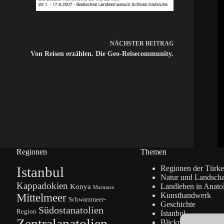
NÄCHSTER
BEITRAG
Von Reisen erzählen. Die Geo-Reisecommunity.
Regionen
Themen
Istanbul
Regionen der Türke
Natur und Landscha
Kappadokien
Konya
Landleben in Anato
Marmara
Kunsthandwerk
Mittelmeer
Schwarzmeer-
Geschichte
Südostanatolien
Region
Istanbul
Zentralanatolien
Blickpunkte