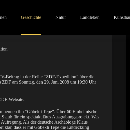
onen
Geschichte
Natur
Landleben
Kunstha
tion
n TV-Beitrag in der Reihe “ZDF-Expedition” über die
 das ZDF am Sonntag, den 29. Juni 2008 um 19:30 Uhr
 ZDF-Website:
hen nennen ihn “Göbekli Tepe”. Über 60 Einheimische
 Staub für ein spektakuläres Ausgrabungsprojekt. Was
 in Aufregung. Als der deutsche Archäologe Klaus
rt klar, dass er mit Göbekli Tepe die Entdeckung