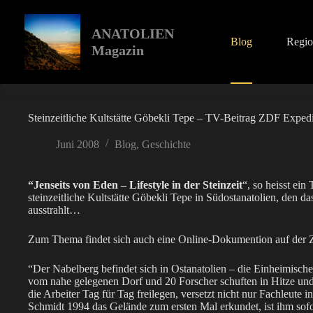
Zum
Inhalt
springen
ANATOLIEN
Blog
Regi
Magazin
Steinzeitliche Kultstätte Göbekli Tepe – TV-Beitrag ZDF Expedi
Juni 2008
Blog
,
Geschichte
“Jenseits von Eden – Lifestyle in der Steinzeit
“, so heisst ei
steinzeitliche Kultstätte Göbekli Tepe in Südostanatolien, den
ausstrahlt…
Zum Thema findet sich auch eine Online-Dokumention auf der
“Der Nabelberg befindet sich in Ostanatolien – die Einheimisc
vom nahe gelegenen Dorf und 20 Forscher schuften in Hitze und
die Arbeiter Tag für Tag freilegen, versetzt nicht nur Fachleute
Schmidt 1994 das Gelände zum ersten Mal erkundet, ist ihm sofo