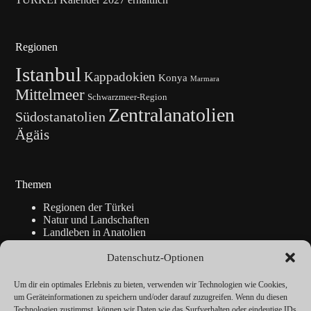
Regionen
Istanbul
Kappadokien
Konya
Marmara
Mittelmeer
Schwarzmeer-Region
Zentralanatolien
Südostanatolien
Ägäis
Themen
Regionen der Türkei
Natur und Landschaften
Landleben in Anatolien
Kunsthandwerk
Geschichte
Datenschutz-Optionen
Istanbul
Blickpunkte
Um dir ein optimales Erlebnis zu bieten, verwenden wir Technologien wie Cookies,
Reise-Info
um Geräteinformationen zu speichern und/oder darauf zuzugreifen. Wenn du diesen
Technologien zustimmst, können wir Daten wie das Surfverhalten oder eindeutige IDs