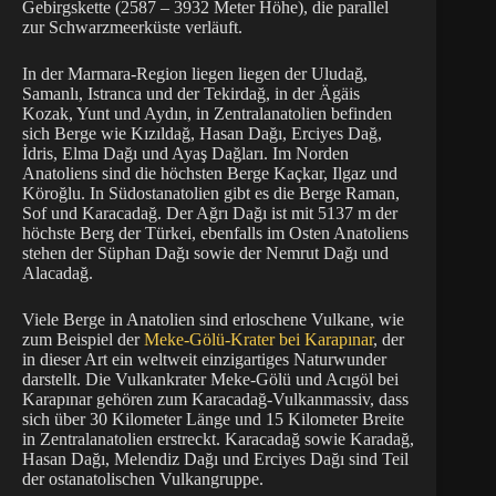
Gebirgskette (2587 – 3932 Meter Höhe), die parallel
zur Schwarzmeerküste verläuft.
In der Marmara-Region liegen liegen der Uludağ,
Samanlı, Istranca und der Tekirdağ, in der Ägäis
Kozak, Yunt und Aydın, in Zentralanatolien befinden
sich Berge wie Kızıldağ, Hasan Dağı, Erciyes Dağ,
İdris, Elma Dağı und Ayaş Dağları. Im Norden
Anatoliens sind die höchsten Berge Kaçkar, Ilgaz und
Köroğlu. In Südostanatolien gibt es die Berge Raman,
Sof und Karacadağ. Der Ağrı Dağı ist mit 5137 m der
höchste Berg der Türkei, ebenfalls im Osten Anatoliens
stehen der Süphan Dağı sowie der Nemrut Dağı und
Alacadağ.
Viele Berge in Anatolien sind erloschene Vulkane, wie
zum Beispiel der
Meke-Gölü-Krater bei Karapınar
, der
in dieser Art ein weltweit einzigartiges Naturwunder
darstellt. Die Vulkankrater Meke-Gölü und Acıgöl bei
Karapınar gehören zum Karacadağ-Vulkanmassiv, dass
sich über 30 Kilometer Länge und 15 Kilometer Breite
in Zentralanatolien erstreckt. Karacadağ sowie Karadağ,
Hasan Dağı, Melendiz Dağı und Erciyes Dağı sind Teil
der ostanatolischen Vulkangruppe.