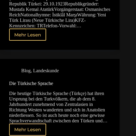
Republik Türkei: 29.10.1923Republikgründer:
Mustafa Kemal AtatürkVorgängerstaat: Osmanisches
ReichNationalhymne: İstiklâl MarşıWährung: Yeni
Türk Lirası (Neue Türkische Lira)KFZ-
Kennzeichen: TRTelefon-Vorwahl:…
Mehr Lesen
Landeskunde
Türkei
–
Daten
und
Fakten
Blog
,
Landeskunde
Die Türkische Sprache
Die heutige Türkische Sprache (Türkçe) hat ihren
Ursprung bei den Turkvölkern, die ab dem 8.
Jahrhundert zunehmend von Zentralasien in
Richtung Westen wanderten und sich in Anatolien
niederliessen. So ist auch heute noch eine gewisse
Sprachverwandtschaft zwischen den Türken und…
Mehr Lesen
Die