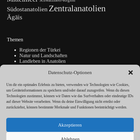
Schwarzmeer-Region
Zentralanatolien
Südostanatolien
Ägäis
Themen
Regionen der Türkei
Natur und Landschaften
Landleben in Anatolien
Kunsthandwerk
Geschichte
Datenschutz-Optionen
Istanbul
Blickpunkte
Um dir ein optimales Erlebnis zu bieten, verwenden wir Technologien wie Cookies,
Reise-Info
um Geräteinformationen zu speichern und/oder darauf zuzugreifen. Wenn du diesen
Technologien zustimmst, können wir Daten wie das Surfverhalten oder eindeutige IDs
auf dieser Website verarbeiten. Wenn du deine Einwilligung nicht erteilst oder
zurückziehst, können bestimmte Merkmale und Funktionen beeinträchtigt werden.
Über
Redaktion
Akzeptieren
Kalender
Vorträge
Datenschutz
Ablehnen