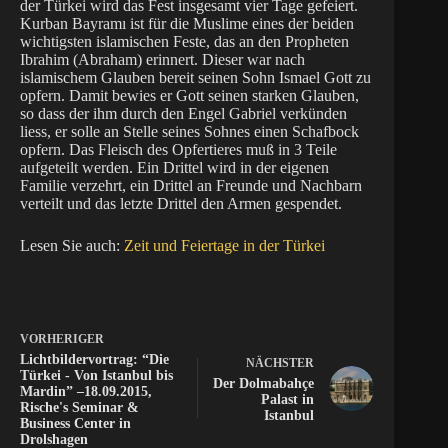
der Türkei wird das Fest insgesamt vier Tage gefeiert.
Kurban Bayramı ist für die Muslime eines der beiden
wichtigsten islamischen Feste, das an den Propheten
Ibrahim (Abraham) erinnert. Dieser war nach
islamischem Glauben bereit seinen Sohn Ismael Gott zu
opfern. Damit bewies er Gott seinen starken Glauben,
so dass der ihm durch den Engel Gabriel verkünden
liess, er solle an Stelle seines Sohnes einen Schafbock
opfern. Das Fleisch des Opfertieres muß in 3 Teile
aufgeteilt werden. Ein Drittel wird in der eigenen
Familie verzehrt, ein Drittel an Freunde und Nachbarn
verteilt und das letzte Drittel den Armen gespendet.
Lesen Sie auch:
Zeit und Feiertage in der Türkei
VORHERIGER
Lichtbildervortrag: “Die
NÄCHSTER
Türkei - Von Istanbul bis
Der Dolmabahçe
Mardin” –18.09.2015,
Palast in
Rische's Seminar &
Istanbul
Business Center in
Drolshagen