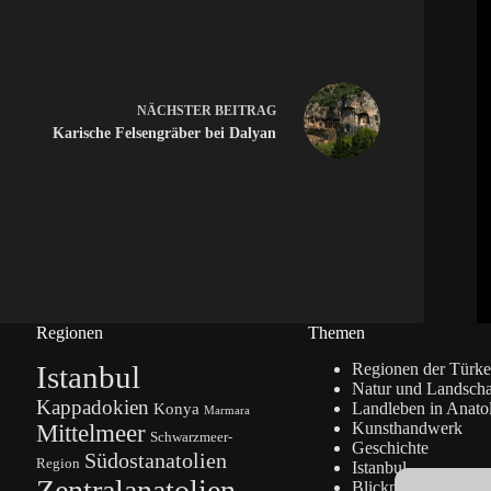
NÄCHSTER
BEITRAG
Karische Felsengräber bei Dalyan
Regionen
Themen
Istanbul
Regionen der Türke
Natur und Landscha
Kappadokien
Konya
Landleben in Anato
Marmara
Kunsthandwerk
Mittelmeer
Schwarzmeer-
Geschichte
Südostanatolien
Region
Istanbul
Zentralanatolien
Blickpunkte