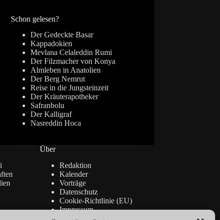
Ergebnisse
Schon gelesen?
Der Gedeckte Basar
Kappadokien
Mevlana Celaleddin Rumi
Der Filzmacher von Konya
Almleben in Anatolien
Der Berg Nemrut
Reise in die Jungsteinzeit
Der Kräuterapotheker
Safranbolu
Der Kalligraf
Nasreddin Hoca
Über
i
Redaktion
ften
Kalender
lien
Vorträge
Datenschutz
Cookie-Richtlinie (EU)
Impressum