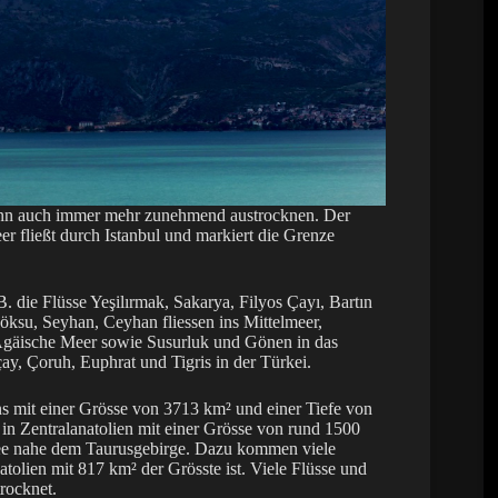
 wenn auch immer mehr zunehmend austrocknen. Der
ließt durch Istanbul und markiert die Grenze
. die Flüsse Yeşilırmak, Sakarya, Filyos Çayı, Bartın
ksu, Seyhan, Ceyhan fliessen ins Mittelmeer,
Ägäische Meer sowie Susurluk und Gönen in das
y, Çoruh, Euphrat und Tigris in der Türkei.
ns mit einer Grösse von 3713 km² und einer Tiefe von
 in Zentralanatolien mit einer Grösse von rund 1500
-See nahe dem Taurusgebirge. Dazu kommen viele
tolien mit 817 km² der Grösste ist. Viele Flüsse und
rocknet.