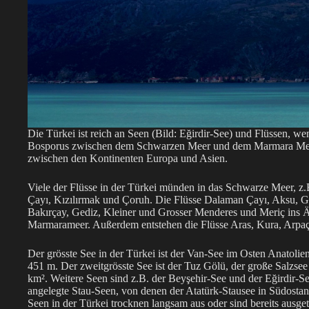
Die Türkei ist reich an Seen (Bild: Eğirdir-See) und Flüssen,
Bosporus zwischen dem Schwarzen Meer und dem Marmara Meer f
zwischen den Kontinenten Europa und Asien.
Viele der Flüsse in der Türkei münden in das Schwarze Meer, z.B
Çayı, Kızılırmak und Çoruh. Die Flüsse Dalaman Çayı, Aksu, Gö
Bakırçay, Gediz, Kleiner und Grosser Menderes und Meriç ins 
Marmarameer. Außerdem entstehen die Flüsse Aras, Kura, Arpaça
Der grösste See in der Türkei ist der Van-See im Osten Anatolie
451 m. Der zweitgrösste See ist der Tuz Gölü, der große Salzsee
km². Weitere Seen sind z.B. der Beyşehir-See und der Eğirdir
angelegte Stau-Seen, von denen der Atatürk-Stausee in Südostana
Seen in der Türkei trocknen langsam aus oder sind bereits ausget