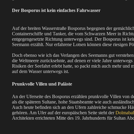
Der Bosporus ist kein einfaches Fahrwasser
Auf der breiten Wasserstraße Bosporus begegnen der gemächlic
Containerschiffe und Tanker, die vom Schwarzen Meer in Richt
entgegengesetzte Richtung unterwegs sind. Der Bosporus ist kein 
Seemann erzählt. Nur erfahrene Lotsen können diese riesigen Pö
Doch ebenso wie ich das Verlangen des Seemanns gut verstehen k
die Weltmeere zurücksehnte, auf denen er viele Jahre unterwe
Risiken der Seefahrt erlebt hatte, so packt mich auch mehr und
auf dem Wasser unterwegs ist.
Prunkvolle Villen und Paläste
An der Uferseite des Bosporus erzählen prunkvolle Villen von 
als die späteren Sultane, hohe Staatsbeamte wie auch ausländisch
Auch heute befinden sich an den Ufern zahlreiche schmucke Häu
gehören. Am Ufer auf der europäischen Seite steht der
Dolmabah
Architekten errichteten Mitte des 19. Jahrhunderts für Sultan A