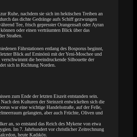
ur Ruhe, nachdem sie sich im hektischen Treiben an
 durch das dichte Gedränge aufs Schiff gezwungen
während Tee, frisch gepresster Orangensaft oder Ayran
u können oder einen verträumten Blick über das
der Straßen.
chiedenen Fährstationen entlang des Bosporus beginnt,
 letzter Blick auf Eminönü mit der Yeni-Moschee und
n verschwimmt die beeindruckende Silhouette der
det sich in Richtung Norden.
issen zum Ende der letzten Eiszeit entstanden sein.
ach den Kulturen der Steinzeit entwickelten sich die
porus war eine wichtige Handelsstraße, auf der Felle,
elmeerraum gelangten, aber auch Früchte, Oliven und
ker an, so entstand das Reich des Mykene von etwa
rygien. Im 7. Jahrhundert vor christlicher Zeitrechnung
halcedon, heute Kadıköy.