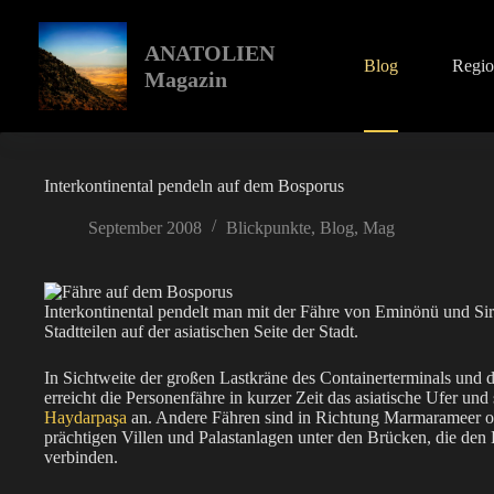
Zum
Inhalt
springen
ANATOLIEN
Blog
Regi
Magazin
Interkontinental pendeln auf dem Bosporus
September 2008
Blickpunkte
,
Blog
,
Mag
Interkontinental pendelt man mit der Fähre von Eminönü und Sir
Stadtteilen auf der asiatischen Seite der Stadt.
In Sichtweite der großen Lastkräne des Containerterminals und 
erreicht die Personenfähre in kurzer Zeit das asiatische Ufer un
Haydarpaşa
an. Andere Fähren sind in Richtung Marmarameer o
prächtigen Villen und Palastanlagen unter den Brücken, die de
verbinden.