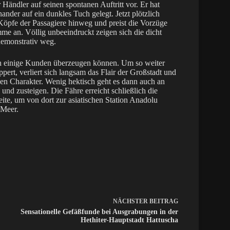
Händler auf seinen spontanen Auftritt vor. Er hat
nder auf ein dunkles Tuch gelegt. Jetzt plötzlich
e Köpfe der Passagiere hinweg und preist die Vorzüge
e an. Völlig unbeeindruckt zeigen sich die dicht
demonstrativ weg.
 noch einige Kunden überzeugen können. Um so weiter
rt, verliert sich langsam das Flair der Großstadt und
n Charakter. Wenig hektisch geht es dann auch an
und zusteigen. Die Fähre erreicht schließlich die
eite, um von dort zur asiatischen Station Anadolu
 Meer.
NÄCHSTER
BEITRAG
Sensationelle Gefäßfunde bei Ausgrabungen in der
Hethiter-Hauptstadt Hattuscha