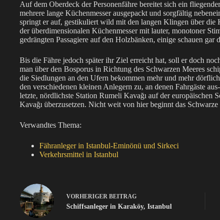
Auf dem Oberdeck der Personenfähre bereitet sich ein fliegender 
mehrere lange Küchenmesser ausgepackt und sorgfältig nebeneina
springt er auf, gestikuliert wild mit den langen Klingen über di
der überdimensionalen Küchenmesser mit lauter, monotoner Stimm
gedrängten Passagiere auf den Holzbänken, einige schauen gar 
Bis die Fähre jedoch später ihr Ziel erreicht hat, soll er doch
man über den Bosporus in Richtung des Schwarzen Meeres schippe
die Siedlungen an den Ufern bekommen mehr und mehr dörfliche
den verschiedenen kleinen Anlegern zu, an denen Fahrgäste aus- 
letzte, nördlichste Station Rumeli Kavağı auf der europäischen S
Kavağı überzusetzen. Nicht weit von hier beginnt das Schwarze
Verwandtes Thema:
Fähranleger in Istanbul-Eminönü und Sirkeci
Verkehrsmittel in Istanbul
VORHERIGER
BEITRAG
Schiffsanleger in Karaköy, Istanbul