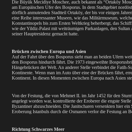
Die Büyük Mecidiye Moschee, auch bekannt als “Ortaköy Mosc
am Europäischen Ufer des Bosporus. In dem Stadtgebiet nordös
dörflich anmutenden Stadtteil Ortaköy, der bis vor einigen Jahr
eine Reihe interessanter Museen, wie das Militärmuseum, welch
Konstantinopels bis zum Ersten Weltkrieg beherbergt, das Schif
wie der Yildiz-Palast mit weiträumigen Parkanlagen, den Sultan
seiner Hauptresidenz gemacht hatte.
Brücken zwischen Europa und Asien
Auf der Fahrt über den Bosporus sieht man an beiden Ufern weit
den Bosporus hindurch fährt. Die 1973 eingeweihte Bosporusbrüc
Hängebrücken der Welt. An anderer Stelle verbindet die Fatih-
Kontinente. Wenn man im Auto über eine der Brücken fährt, err
Kontinent. In diesen Momenten zwischen Europa nach Asien stell
Von der Festung, die von Mehmet II. im Jahr 1452 für den Sturm
angelegt worden war, kontrollierte der Eroberer die engste Stel
Byzantiner abzuschneiden. Die Janitscharen versenkten hier ein
Eroberung Istanbuls durch die Osmanen verlor die Festung an Be
Richtung Schwarzes Meer