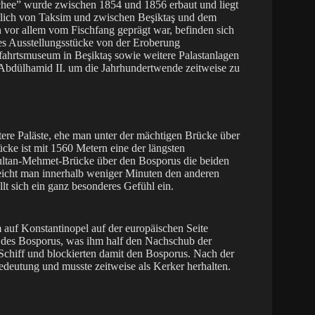
hee” wurde zwischen 1854 und 1856 erbaut und liegt
tlich von Taksim und zwischen Beşiktaş und dem
en vor allem vom Fischfang geprägt war, befinden sich
es Ausstellungsstücke von der Eroberung
ffahrtsmuseum in Beşiktaş sowie weitere Palastanlagen
 Abdülhamid II. um die Jahrhundertwende zeitweise zu
ere Paläste, ehe man unter der mächtigen Brücke über
ke ist mit 1560 Metern eine der längsten
Sultan-Mehmet-Brücke über den Bosporus die beiden
eicht man innerhalb weniger Minuten den anderen
t sich ein ganz besonderes Gefühl ein.
 auf Konstantinopel auf der europäischen Seite
le des Bosporus, was ihm half den Nachschub der
 Schiff und blockierten damit den Bosporus. Nach der
deutung und musste zeitweise als Kerker herhalten.