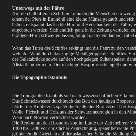
Unterwegs mit der Fähre
Auf den halboffenen Schiffen kommen die Menschen ein wenig z
einem der Piers in Eminönü eine kleine Münze gekauft und sich
haben, entspannt das leichte Hin- und Herschaukeln der Fähre, 
angeboten werden. Sich endlich ganz in die Zeitung vertiefen z
Goldene Horn schweifen lassen, tut gut nach dem lauten Trubel 
Wenn das Tuten des Schiffes erklingt und die Fahrt zu den vers
weht der Wind durch das zugige Metallgerippe des Schiffes. Ein
der Galatabrücke sowie auf den hochgelegen Sultanspalast, dan
Altstadt immer mehr. Der mächtige Bosporus schlängelt und win
Die Topographie Istanbuls
Die Topographie Istanbuls soll nach wissenschaftlichen Erkenntn
Das Schmelzwasser durchbrach das Bett des heutigen Bosporus. N
Dörfer der Kupferzeit, später die Städte der Bronzezeit. Der Bos
Wolle, Fleisch und Holz aus der Schwarzmeerregion in den Mitt
Wein nach Norden verfrachtet wurden.
Die Region um den Bosporus zog im Laufe der Zeit mehrere Völ
1400 bis 1200 vor christlicher Zeitrechnung, später herrschte Ph
gründeten die Griechen auf der asiatischen Seite die Siedlung C