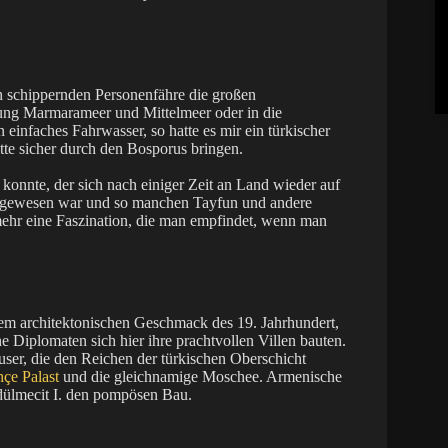
h schippernden Personenfähre die großen
ung Marmarameer und Mittelmeer oder in die
einfaches Fahrwasser, so hatte es mir ein türkischer
tte sicher durch den Bosporus bringen.
onnte, der sich nach einiger Zeit an Land wieder auf
gs gewesen war und so manchen Tayfun und andere
 mehr eine Faszination, die man empfindet, wenn man
dem architektonischen Geschmack des 19. Jahrhundert,
e Diplomaten sich hier ihre prachtvollen Villen bauten.
ser, die den Reichen der türkischen Oberschicht
çe Palast
und die gleichnamige Moschee. Armenische
bdülmecit I. den pompösen Bau.