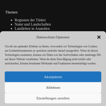
Themen
Regionen der Türkei
Natur und Landschaften
Landleben in Anatolien
Kunsthandwerk
Geschichte
Datenschutz-Optionen
Istanbul
Blickpunkte
Um dir ein optimales Erlebnis zu bieten, verwenden wir Technologien wie Cookies,
Reise-Info
um Geräteinformationen zu speichern und/oder darauf zuzugreifen. Wenn du diesen
Technologien zustimmst, können wir Daten wie das Surfverhalten oder eindeutige IDs
auf dieser Website verarbeiten. Wenn du deine Einwilligung nicht erteilst oder
zurückziehst, können bestimmte Merkmale und Funktionen beeinträchtigt werden.
Über
Redaktion
Akzeptieren
Kalender
Vorträge
Datenschutz
Ablehnen
Cookie-Richtlinie (EU)
Impressum
Einstellungen ansehen
© ANATOLIEN Magazin 2026