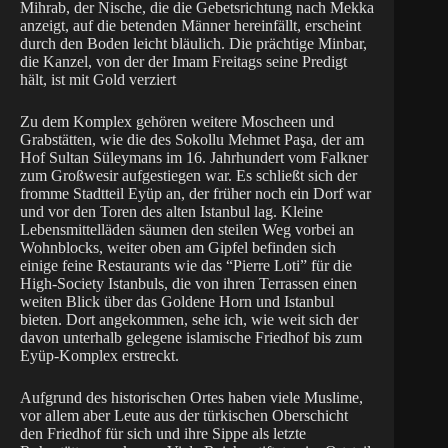
Mihrab, der Nische, die die Gebetsrichtung nach Mekka
anzeigt, auf die betenden Männer hereinfällt, erscheint
durch den Boden leicht bläulich. Die prächtige Minbar,
die Kanzel, von der der Imam Freitags seine Predigt
hält, ist mit Gold verziert
Zu dem Komplex gehören weitere Moscheen und
Grabstätten, wie die des Sokollu Mehmet Paşa, der am
Hof Sultan Süleymans im 16. Jahrhundert vom Falkner
zum Großwesir aufgestiegen war. Es schließt sich der
fromme Stadtteil Eyüp an, der früher noch ein Dorf war
und vor den Toren des alten Istanbul lag. Kleine
Lebensmittelläden säumen den steilen Weg vorbei an
Wohnblocks, weiter oben am Gipfel befinden sich
einige feine Restaurants wie das “Pierre Loti” für die
High-Society Istanbuls, die von ihren Terrassen einen
weiten Blick über das Goldene Horn und Istanbul
bieten. Dort angekommen, sehe ich, wie weit sich der
davon unterhalb gelegene islamische Friedhof bis zum
Eyüp-Komplex erstreckt.
Aufgrund des historischen Ortes haben viele Muslime,
vor allem aber Leute aus der türkischen Oberschicht
den Friedhof für sich und ihre Sippe als letzte