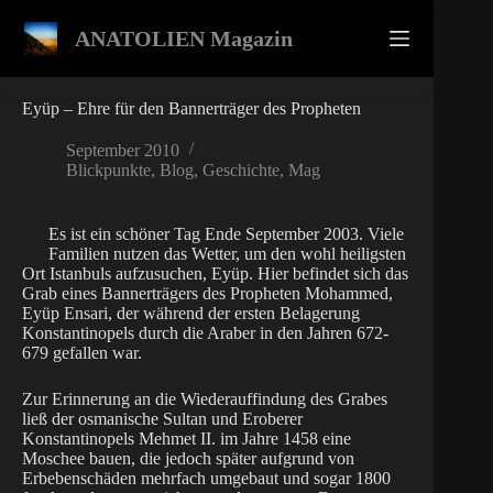
Zum
Inhalt
ANATOLIEN Magazin
springen
Eyüp – Ehre für den Bannerträger des Propheten
September 2010
Blickpunkte
,
Blog
,
Geschichte
,
Mag
Es ist ein schöner Tag Ende September 2003. Viele
Familien nutzen das Wetter, um den wohl heiligsten
Ort Istanbuls aufzusuchen, Eyüp. Hier befindet sich das
Grab eines Bannerträgers des Propheten Mohammed,
Eyüp Ensari, der während der ersten Belagerung
Konstantinopels durch die Araber in den Jahren 672-
679 gefallen war.
Zur Erinnerung an die Wiederauffindung des Grabes
ließ der osmanische Sultan und Eroberer
Konstantinopels Mehmet II. im Jahre 1458 eine
Moschee bauen, die jedoch später aufgrund von
Erbebenschäden mehrfach umgebaut und sogar 1800