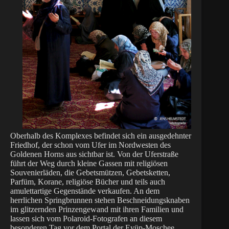
Oberhalb des Komplexes befindet sich ein ausgedehnter
Friedhof, der schon vom Ufer im Nordwesten des
Goldenen Horns aus sichtbar ist. Von der Uferstraße
führt der Weg durch kleine Gassen mit religiösen
Souvenierläden, die Gebetsmützen, Gebetsketten,
Parfüm, Korane, religiöse Bücher und teils auch
amulettartige Gegenstände verkaufen. An dem
herrlichen Springbrunnen stehen Beschneidungsknaben
im glitzernden Prinzengewand mit ihren Familien und
lassen sich vom Polaroid-Fotografen an diesem
besonderen Tag vor dem Portal der Eyüp-Moschee