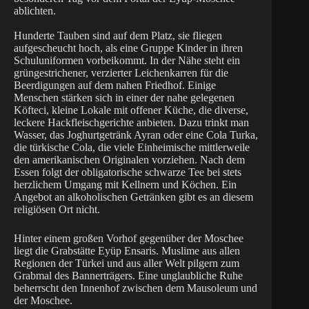
ablichten.
Hunderte Tauben sind auf dem Platz, sie fliegen
aufgescheucht hoch, als eine Gruppe Kinder in ihren
Schuluniformen vorbeikommt. In der Nähe steht ein
grüngestrichener, verzierter Leichenkarren für die
Beerdigungen auf dem nahen Friedhof. Einige
Menschen stärken sich in einer der nahe gelegenen
Köfteci, kleine Lokale mit offener Küche, die diverse,
leckere Hackfleischgerichte anbieten. Dazu trinkt man
Wasser, das Joghurtgetränk Ayran oder eine Cola Turka,
die türkische Cola, die viele Einheimische mittlerweile
den amerikanischen Originalen vorziehen. Nach dem
Essen folgt der obligatorische schwarze Tee bei stets
herzlichem Umgang mit Kellnern und Köchen. Ein
Angebot an alkoholischen Getränken gibt es an diesem
religiösen Ort nicht.
Hinter einem großen Vorhof gegenüber der Moschee
liegt die Grabstätte Eyüp Ensaris. Muslime aus allen
Regionen der Türkei und aus aller Welt pilgern zum
Grabmal des Bannerträgers. Eine unglaubliche Ruhe
beherrscht den Innenhof zwischen dem Mausoleum und
der Moschee.