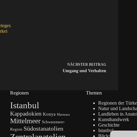
rieges
rkei
NÄCHSTER
BEITRAG
Umgang und Verhalten
Regionen
Themen
Istanbul
Regionen der Türke
Natur und Landscha
Kappadokien
Konya
Landleben in Anato
Marmara
Kunsthandwerk
Mittelmeer
Schwarzmeer-
Geschichte
Südostanatolien
Region
Istanbul
Zentralanatolien
Blickpunkte