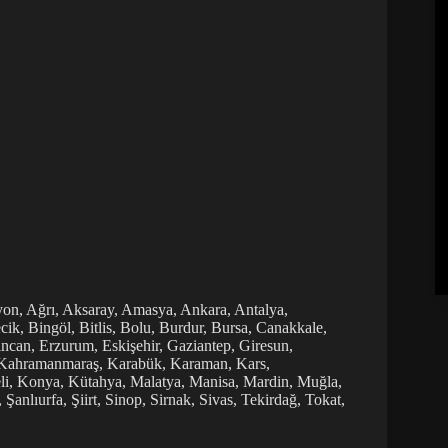
yon, Ağrı, Aksaray, Amasya, Ankara, Antalya,
cik, Bingöl, Bitlis, Bolu, Burdur, Bursa, Canakkale,
incan, Erzurum, Eskişehir, Gaziantep, Giresun,
ir, Kahramanmaraş, Karabük, Karaman, Kars,
aeli, Konya, Kütahya, Malatya, Manisa, Mardin, Muğla,
nlıurfa, Şiirt, Sinop, Sirnak, Sivas, Tekirdağ, Tokat,