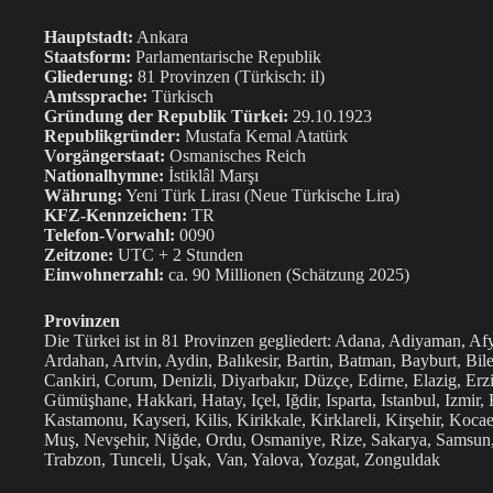
Hauptstadt:
Ankara
Staatsform:
Parlamentarische Republik
Gliederung:
81 Provinzen (Türkisch: il)
Amtssprache:
Türkisch
Gründung der Republik Türkei:
29.10.1923
Republikgründer:
Mustafa Kemal Atatürk
Vorgängerstaat:
Osmanisches Reich
Nationalhymne:
İstiklâl Marşı
Währung:
Yeni Türk Lirası (Neue Türkische Lira)
KFZ-Kennzeichen:
TR
Telefon-Vorwahl:
0090
Zeitzone:
UTC + 2 Stunden
Einwohnerzahl:
ca. 90 Millionen (Schätzung 2025)
Provinzen
Die Türkei ist in 81 Provinzen gegliedert: Adana, Adiyaman, Af
Ardahan, Artvin, Aydin, Balıkesir, Bartin, Batman, Bayburt, Bile
Cankiri, Corum, Denizli, Diyarbakır, Düzçe, Edirne, Elazig, Erz
Gümüşhane, Hakkari, Hatay, Içel, Iğdir, Isparta, Istanbul, Izm
Kastamonu, Kayseri, Kilis, Kirikkale, Kirklareli, Kirşehir, Koc
Muş, Nevşehir, Niğde, Ordu, Osmaniye, Rize, Sakarya, Samsun, Şa
Trabzon, Tunceli, Uşak, Van, Yalova, Yozgat, Zonguldak