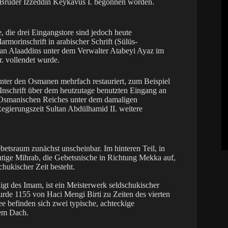
s Bruder Izzeddin Keykavus I. begonnen worden.
, die drei Eingangstore sind jedoch heute
armorinschrift in arabischer Schrift (Sülüs-
tan Alaaddins unter dem Verwalter Atabeyi Ayaz im
r. vollendet wurde.
ter den Osmanen mehrfach restauriert, zum Beispiel
e Inschrift über dem heutzutage benutzten Eingang an
 Osmanischen Reiches unter dem damaligen
gierungszeit Sultan Abdülhamid II. weitere
betsraum zunächst unscheinbar. Im hinteren Teil, in
chtige Mihrab, die Gebetsnische in Richtung Mekka auf,
chukischer Zeit besteht.
digt des Imam, ist ein Meisterwerk seldschukischer
rde 1155 von Haci Mengi Birti zu Zeiten des vierten
e befinden sich zwei typische, achteckige
dem Dach.