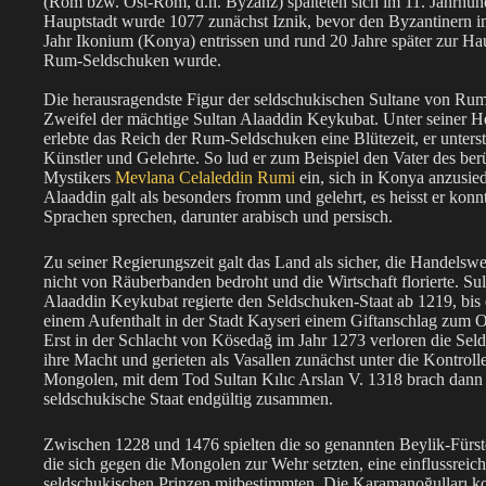
(Rom bzw. Ost-Rom, d.h. Byzanz) spalteten sich im 11. Jahrhund
Hauptstadt wurde 1077 zunächst Iznik, bevor den Byzantinern i
Jahr Ikonium (Konya) entrissen und rund 20 Jahre später zur Hau
Rum-Seldschuken wurde.
Die herausragendste Figur der seldschukischen Sultane von Ru
Zweifel der mächtige Sultan Alaaddin Keykubat. Unter seiner He
erlebte das Reich der Rum-Seldschuken eine Blütezeit, er unters
Künstler und Gelehrte. So lud er zum Beispiel den Vater des be
Mystikers
Mevlana Celaleddin Rumi
ein, sich in Konya anzusied
Alaaddin galt als besonders fromm und gelehrt, es heisst er kon
Sprachen sprechen, darunter arabisch und persisch.
Zu seiner Regierungszeit galt das Land als sicher, die Handels
nicht von Räuberbanden bedroht und die Wirtschaft florierte. Sul
Alaaddin Keykubat regierte den Seldschuken-Staat ab 1219, bis 
einem Aufenthalt in der Stadt Kayseri einem Giftanschlag zum Op
Erst in der Schlacht von Kösedağ im Jahr 1273 verloren die Sel
ihre Macht und gerieten als Vasallen zunächst unter die Kontroll
Mongolen, mit dem Tod Sultan Kılıc Arslan V. 1318 brach dann
seldschukische Staat endgültig zusammen.
Zwischen 1228 und 1476 spielten die so genannten Beylik-Fürs
die sich gegen die Mongolen zur Wehr setzten, eine einflussreich
seldschukischen Prinzen mitbestimmten. Die Karamanoğulları kontr