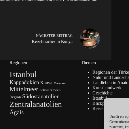
NÄCHSTER
BEITRAG
Kesselmacher in Konya
Regionen
Themen
Istanbul
Regionen der Türke
Natur und Landscha
Kappadokien
Konya
Landleben in Anato
Marmara
Kunsthandwerk
Mittelmeer
Schwarzmeer-
Geschichte
Südostanatolien
Region
Istanbul
Zentralanatolien
Blickpunkte
Reise-Info
Ägäis
Um dir ein op
Geräteinforma
zustimmst, kö