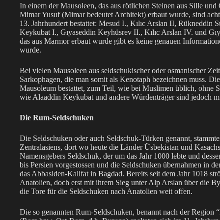
In einem der Mausoleen, das aus rötlichen Steinen aus Sille u
Mimar Yusuf (Mimar bedeutet Architekt) erbaut wurde, sind ach
13. Jahrhundert bestattet: Mesud I., Kılıc Arslan II, Rükneddi
Keykubat I., Gıyaseddin Keyhüsrev II., Kılıc Arslan IV. und G
das aus Marmor erbaut wurde gibt es keine genauen Informatione
wurde.
Bei vielen Mausoleen aus seldschukischer oder osmanischer Zeit 
Sarkophagen, die man somit als Kenotaph bezeichnen muss. Die
Mausoleum bestattet, zum Teil, wie bei Muslimen üblich, ohne S
wie Alaaddin Keykubat und andere Würdenträger sind jedoch mu
Die Rum-Seldschuken
Die Seldschuken oder auch Seldschuk-Türken genannt, stammten
Zentralasiens, dort wo heute die Länder Üsbekistan und Kasach
Namensgebers Seldschuk, der um das Jahr 1000 lebte und dessen
bis Persien vorgestossen und die Seldschuken übernahmen in der
das Abbasiden-Kalifat in Bagdad. Bereits seit dem Jahr 1018 str
Anatolien, doch erst mit ihrem Sieg unter Alp Arslan über die B
die Tore für die Seldschuken nach Anatolien weit offen.
Die so genannten Rum-Seldschuken, benannt nach der Region