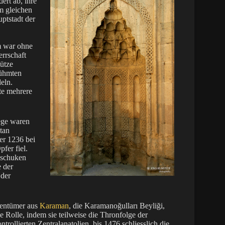
ert ab, ihre
m gleichen
ptstadt der
m war ohne
rrschaft
tütze
rühmten
eln.
nte mehrere
wege waren
tan
er 1236 bei
fer fiel.
dschuken
e der
 der
tentümer aus
Karaman
, die Karamanoğulları Beyliği,
e Rolle, indem sie teilweise die Thronfolge der
ollierten Zentralanatolien, bis 1476 schliesslich die