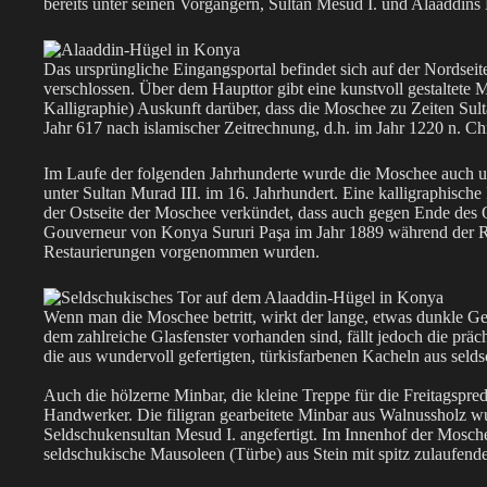
bereits unter seinen Vorgängern, Sultan Mesud I. und Alaaddin
Das ursprüngliche Eingangsportal befindet sich auf der Nordseite
verschlossen. Über dem Haupttor gibt eine kunstvoll gestaltete M
Kalligraphie) Auskunft darüber, dass die Moschee zu Zeiten Sul
Jahr 617 nach islamischer Zeitrechnung, d.h. im Jahr 1220 n. Ch
Im Laufe der folgenden Jahrhunderte wurde die Moschee auch un
unter Sultan Murad III. im 16. Jahrhundert. Eine kalligraphisch
der Ostseite der Moschee verkündet, dass auch gegen Ende des
Gouverneur von Konya Sururi Paşa im Jahr 1889 während der Re
Restaurierungen vorgenommen wurden.
Wenn man die Moschee betritt, wirkt der lange, etwas dunkle Ge
dem zahlreiche Glasfenster vorhanden sind, fällt jedoch die prä
die aus wundervoll gefertigten, türkisfarbenen Kacheln aus selds
Auch die hölzerne Minbar, die kleine Treppe für die Freitagspre
Handwerker. Die filigran gearbeitete Minbar aus Walnussholz wu
Seldschukensultan Mesud I. angefertigt. Im Innenhof der Mosche
seldschukische Mausoleen (Türbe) aus Stein mit spitz zulaufen