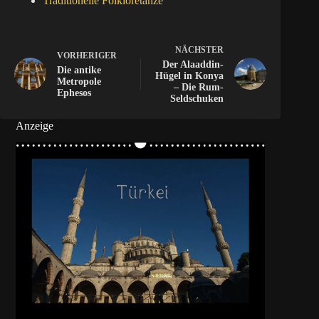
Traditionelle Folkloretänze
NÄCHSTER
VORHERIGER
Der Alaaddin-
Die antike
Hügel in Konya
Metropole
– Die Rum-
Ephesos
Seldschuken
Anzeige