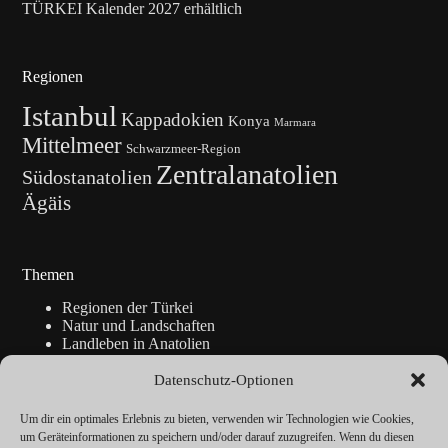
TÜRKEI Kalender 2027 erhältlich
Regionen
Istanbul
Kappadokien
Konya
Marmara
Mittelmeer
Schwarzmeer-Region
Zentralanatolien
Südostanatolien
Ägäis
Themen
Regionen der Türkei
Natur und Landschaften
Landleben in Anatolien
Kunsthandwerk
Geschichte
Datenschutz-Optionen
Istanbul
Blickpunkte
Um dir ein optimales Erlebnis zu bieten, verwenden wir Technologien wie Cookies,
Reise-Info
um Geräteinformationen zu speichern und/oder darauf zuzugreifen. Wenn du diesen