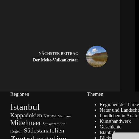
NÄCHSTER
BEITRAG
Der Meke-Vulkankrater
Regionen
Themen
Istanbul
Regionen der Türke
Natur und Landscha
Kappadokien
Konya
Landleben in Anato
Marmara
Kunsthandwerk
Mittelmeer
Schwarzmeer-
Geschichte
Südostanatolien
Region
Istanbul
Zentralanatolien
Blickpunkte