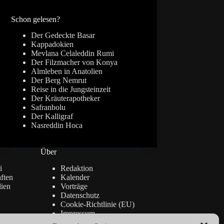
Ergebnisse
Schon gelesen?
Der Gedeckte Basar
Kappadokien
Mevlana Celaleddin Rumi
Der Filzmacher von Konya
Almleben in Anatolien
Der Berg Nemrut
Reise in die Jungsteinzeit
Der Kräuterapotheker
Safranbolu
Der Kalligraf
Nasreddin Hoca
Über
i
Redaktion
ften
Kalender
lien
Vorträge
Datenschutz
Cookie-Richtlinie (EU)
Impressum