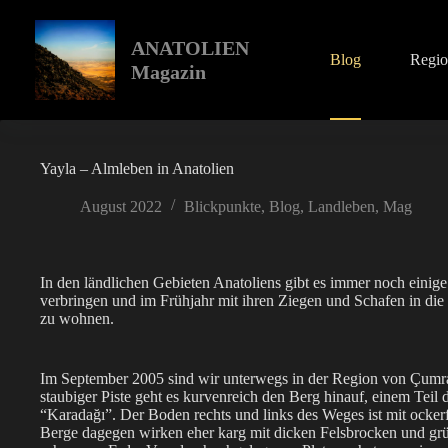
Zum
Inhalt
springen
ANATOLIEN
Blog
Regi
Magazin
Yayla – Almleben in Anatolien
August 2022
Blickpunkte
,
Blog
,
Landleben
,
Mag
In den ländlichen Gebieten Anatoliens gibt es immer noch einige 
verbringen und im Frühjahr mit ihren Ziegen und Schafen in di
zu wohnen.
Im September 2005 sind wir unterwegs in der Region von Çumra 
staubiger Piste geht es kurvenreich den Berg hinauf, einem Teil
“Karadağı”. Der Boden rechts und links des Weges ist mit ocker
Berge dagegen wirken eher karg mit dicken Felsbrocken und grü