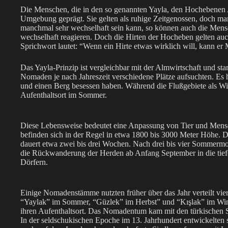
Die Menschen, die in den so genannten Yayla, den Hochebenen A
Umgebung geprägt. Sie gelten als ruhige Zeitgenossen, doch man 
manchmal sehr wechselhaft sein kann, so können auch die Mens
wechselhaft reagieren. Doch die Hirten der Hocheben gelten auch 
Sprichwort lautet: “Wenn ein Hirte etwas wirklich will, kann er 
Das Yayla-Prinzip ist vergleichbar mit der Almwirtschaft und sta
Nomaden je nach Jahreszeit verschiedene Plätze aufsuchten. Es h
und einen Berg besessen haben. Während die Flußgebiete als Wi
Aufenthaltsort im Sommer.
Diese Lebensweise bedeutet eine Anpassung von Tier und Mens
befinden sich in der Regel in etwa 1800 bis 3000 Meter Höhe. D
dauert etwa zwei bis drei Wochen. Nach drei bis vier Sommermo
die Rückwanderung der Herden ab Anfang September in die tief
Dörfern.
Einige Nomadenstämme nutzten früher über das Jahr verteilt vier
“Yaylak” im Sommer, “Güzlek” im Herbst” und “Kışlak” im Win
ihren Aufenthaltsort. Das Nomadentum kam mit den türkischen 
In der seldschukischen Epoche im 13. Jahrhundert entwickelten 