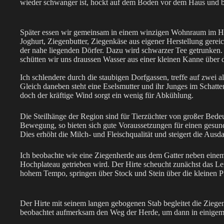
wieder schwanger ist, hockt auf dem Boden vor dem Haus und b
Später essen wir gemeinsam in einem winzigen Wohnraum im H
Joghurt, Ziegenbutter, Ziegenkäse aus eigener Herstellung gere
der nahe liegenden Dörfer. Dazu wird schwarzer Tee getrunken.
schütten wir uns draussen Wasser aus einer kleinen Kanne über
Ich schlendere durch die staubigen Dorfgassen, treffe auf zwei a
Gleich daneben steht eine Eselsmutter und ihr Junges im Schat
doch der kräftige Wind sorgt ein wenig für Abkühlung.
Die Steilhänge der Region sind für Tierzüchter von großer Bedeut
Bewegung, so bieten sich gute Voraussetzungen für einen gesu
Dies erhöht die Milch- und Fleischqualität und steigert die Ausd
Ich beobachte wie eine Ziegenherde aus dem Gatter neben einem
Hochplateau getrieben wird. Der Hirte scheucht zunächst das Leit
hohem Tempo, springen über Stock und Stein über die kleinen Pf
Der Hirte mit seinem langen gebogenen Stab begleitet die Ziege
beobachtet aufmerksam den Weg der Herde, um dann in einigem 