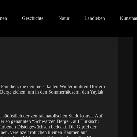
onen
Geschichte
Natur
Landleben
Kunstha
Familien, die den meist kalten Winter in ihren Dörfern
e Berge ziehen, um in den Sommerhäusern, den Yaylak
südöstlich der zentralanatolischen Stadt Konya. Auf
 der so genannten “Schwarzen Berge”, auf Türkisch:
farbenen Distelgewächsen bedeckt. Die Gipfel der
nen, vereinzelt rötlichen kleinen Bäumen auf