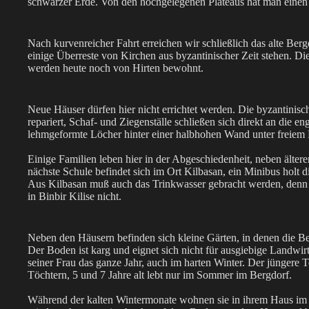
schwarzer Erde. Von den hochgelegenen Plateaus hat man einen h
Nach kurvenreicher Fahrt erreichen wir schließlich das alte Ber
einige Überreste von Kirchen aus byzantinischer Zeit stehen. Die
werden heute noch von Hirten bewohnt.
Neue Häuser dürfen hier nicht errichtet werden. Die byzantinisch
repariert, Schaf- und Ziegenställe schließen sich direkt an die 
lehmgeformte Löcher hinter einer halbhohen Wand unter freiem
Einige Familien leben hier in der Abgeschiedenheit, neben älte
nächste Schule befindet sich im Ort Kilbasan, ein Minibus holt di
Aus Kilbasan muß auch das Trinkwasser gebracht werden, denn f
in Binbir Kilise nicht.
Neben den Häusern befinden sich kleine Gärten, in denen die
Der Boden ist karg und eignet sich nicht für ausgiebige Landwirt
seiner Frau das ganze Jahr, auch im harten Winter. Der jüngere T
Töchtern, 5 und 7 Jahre alt lebt nur im Sommer im Bergdorf.
Während der kalten Wintermonate wohnen sie in ihrem Haus im 