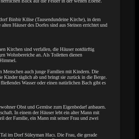
errlichen Blick auf die Felder in der weiten Ebene.
gdorf Binbir Kilise (Tausendundeine Kirche), in dem
 alten Häuser des Dorfes sind aus Steinen errichtet und
en Kirchen sind verfallen, die Häuser notdürftig
engen Wohnbereiche an. Als Toiletten dienen
 Himmel.
ren Menschen auch junge Familien mit Kindern. Die
e Kinder täglich ab und bringt sie zurück in die Berge.
ließendes Wasser oder einen natürlichen Bach gibt es
 Bewohner Obst und Gemüse zum Eigenbedarf anbauen.
schaft. In einem der Häuser lebt ein alter Mann mit
eil der Familie, ein Mann mit seiner Frau und zwei
Tal im Dorf Süleyman Hacı. Die Frau, die gerade