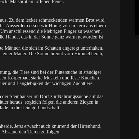
ackt Maisbrot am offenen Feuer.
aus. Zu dem lecker schmeckenden warmen Brot wird
icht. Ausserdem essen wir Honig von Imkern aus einem
 Um anschliessend die klebrigen Finger zu waschen,
 die Hände, das in der Sonne ganz warm geworden ist
lte Männer, die sich im Schatten angeregt unterhalten.
ten einer Mauer. Die Sonne brennt vom Himmel herab,
ung, die Tiere sind bei der Futtersuche in ständiger
nden Körperbau, starke Muskeln und feste Knochen.
auer und Langlebigkeit der wichtigen Zuchttiere.
 der Steinhäuser im Dorf zur Nahrungssuche auf das
tier heraus, sogleich folgen die anderen Ziegen in
ade in die steinige Landschaft.
nherde. Jetzt erwacht auch knurrend der Hirtenhund,
Abstand den Tieren zu folgen.