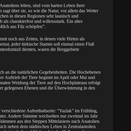
natoliens leben, sind vom harten Leben ihrer
sagt über sie, so wie die Natur, vor allem das Wetter
chen in diesen Regionen sehr launisch und
als charakterfest und willensstark. Ein altes
Milch aus Filz schöpfen”.
mmt noch aus Zeiten, in denen viele Hirten als
eisst, jeder türkische Stamm soll einmal einen Fluß
nterdomizil dienten, waren die Berggebiete
ch an die natürlichen Gegebenheiten. Die Hochebenen
er Auftrieb der Tiere beginnt im April oder Mai und
naten Weidung der Tiere auf den Hochplateaus erfolgt
er gelegenen Ebenen und die Überwinterung in den
 verschiedene Aufenthaltsorte: “Yazlak” im Frühling,
ter. Andere Stämme wechselten nur zweimal im Jahr
Stämmen aus den Steppen Mittelasiens nach Anatolien.
sich neben dem städtischen Leben in Zentralantolien