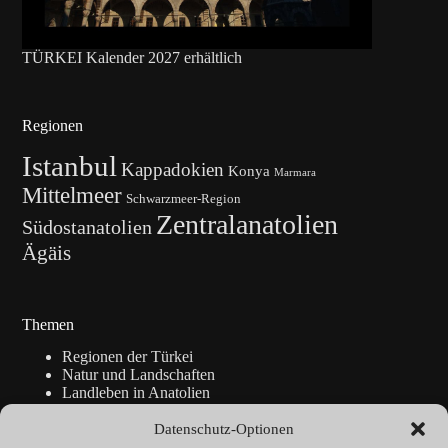
TÜRKEI Kalender 2027 erhältlich
Regionen
Istanbul
Kappadokien
Konya
Marmara
Mittelmeer
Schwarzmeer-Region
Zentralanatolien
Südostanatolien
Ägäis
Themen
Regionen der Türkei
Natur und Landschaften
Landleben in Anatolien
Kunsthandwerk
Geschichte
Datenschutz-Optionen
Istanbul