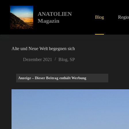
Zum
Inhalt
springen
ANATOLIEN
Blog
Regi
Magazin
Alte und Neue Welt begegnen sich
Dezember 2021
Blog
,
SP
Anzeige – Dieser Beitrag enthält Werbung