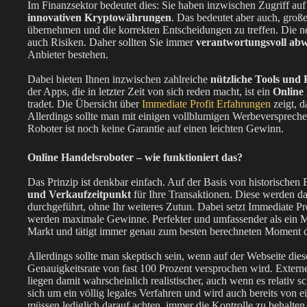
Im Finanzsektor bedeutet dies: Sie haben inzwischen Zugriff auf
innovativen Kryptowährungen
. Das bedeutet aber auch, groß
übernehmen und die korrekten Entscheidungen zu treffen. Die ne
auch Risiken. Daher sollten Sie immer
verantwortungsvoll ab
Anbieter bestehen.
Dabei bieten Ihnen inzwischen zahlreiche
nützliche Tools und 
der Apps, die in letzter Zeit von sich reden macht, ist ein
Online
tradet. Die Übersicht über
Immediate Profit Erfahrungen
zeigt, d
Allerdings sollte man mit einigen vollblumigen Werbeverspreche
Roboter ist noch keine Garantie auf einen leichten Gewinn.
Online Handelsroboter – wie funktioniert das?
Das Prinzip ist denkbar einfach. Auf der Basis von historische
und Verkaufzeitpunkt
für Ihre Transaktionen. Diese werden da
durchgeführt, ohne Ihr weiteres Zutun. Dabei setzt Immediate Pr
werden maximale Gewinne. Perfekter und umfassender als ein 
Markt und tätigt immer genau zum besten berechneten Moment d
Allerdings sollte man skeptisch sein, wenn auf der Webseite dies
Genauigkeitsrate von fast 100 Prozent versprochen wird. Extern
liegen damit wahrscheinlich realistischer, auch wenn es relativ s
sich um ein völlig legales Verfahren und wird auch bereits von e
müssen lediglich darauf achten, immer die Kontrolle zu behalten