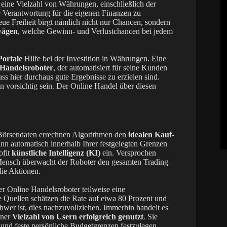
 eine Vielzahl von Währungen, einschließlich der
e Verantwortung für die eigenen Finanzen zu
ue Freiheit birgt nämlich nicht nur Chancen, sondern
wägen
, welche Gewinn- und Verlustchancen bei jedem
Portale
Hilfe bei der Investition in Währungen. Eine
 Handelsroboter
, der automatisiert für seine Kunden
ass hier durchaus gute Ergebnisse zu erzielen sind.
n vorsichtig sein. Der Online Handel über diesen
n Börsendaten errechnen Algorithmen den
idealen Kauf-
nn automatisch innerhalb Ihrer festgelegten Grenzen
ofit
künstliche Intelligenz (KI)
ein. Versprochen
Mensch überwacht der Roboter den gesamten Trading
ie Aktionen.
er Online Handelsroboter teilweise eine
e Quellen schätzen die Rate auf etwa 80 Prozent und
chwer ist, dies nachzuvollziehen. Immerhin handelt es
iner
Vielzahl von Usern erfolgreich genutzt
. Sie
 und feste persönliche Budgetgrenzen festzulegen.