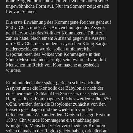
hohe Berg Nemrut fällt schon von Weitem durch seine
ungewöhnliche Form auf. Nur im Sommer zeigt er sich
frei von Schnee.
Die erste Erwähnung des Kommagene-Reiches geht auf
850 v. Chr. zurück. Aus Aufzeichnungen der Assyrer
geht hervor, das das Volk der Kommagene Tribut zu
zahlen hatte. Nach einem Aufstand gegen die Assyrer
um 700 v.Chr., der von dem assyrischen König Sargon
niedergeschlagen wurde, sollen umfangreiche
Deportationen des Volkes von Kommagene in den
Süden Mesopotamiens erfolgt sein, während von dort
Menschen im Reich von Kommagene angesiedelt
wurden.
Rund hundert Jahre später gerieten schliesslich die
Assyrer unter die Kontrolle der Babylonier nach der
entscheidenden Schlacht bei Samosata, das später zur
Hauptstadt des Kommagene-Reiches werden sollte. 550
v.Chr. wurden dann die Babylonier zunächst von den
Persern geschlagen und die wiederum von den
Griechen unter Alexander dem Großen besiegt. Erst um
130 v. Chr. wurde Kommagene ein unabhängiges
Königreich. Menschen vieler verschiedener Kulturen
sollen damals in der Region gelebt haben, orientiert an