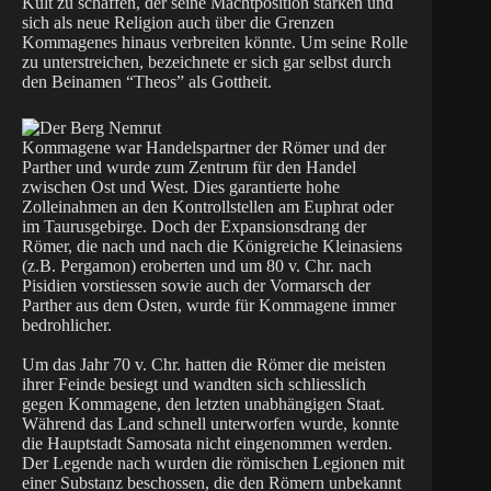
Kult zu schaffen, der seine Machtposition stärken und
sich als neue Religion auch über die Grenzen
Kommagenes hinaus verbreiten könnte. Um seine Rolle
zu unterstreichen, bezeichnete er sich gar selbst durch
den Beinamen “Theos” als Gottheit.
Kommagene war Handelspartner der Römer und der
Parther und wurde zum Zentrum für den Handel
zwischen Ost und West. Dies garantierte hohe
Zolleinahmen an den Kontrollstellen am Euphrat oder
im Taurusgebirge. Doch der Expansionsdrang der
Römer, die nach und nach die Königreiche Kleinasiens
(z.B. Pergamon) eroberten und um 80 v. Chr. nach
Pisidien vorstiessen sowie auch der Vormarsch der
Parther aus dem Osten, wurde für Kommagene immer
bedrohlicher.
Um das Jahr 70 v. Chr. hatten die Römer die meisten
ihrer Feinde besiegt und wandten sich schliesslich
gegen Kommagene, den letzten unabhängigen Staat.
Während das Land schnell unterworfen wurde, konnte
die Hauptstadt Samosata nicht eingenommen werden.
Der Legende nach wurden die römischen Legionen mit
einer Substanz beschossen, die den Römern unbekannt