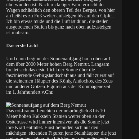
überwunden ist. Nach ruckeliger Fahrt erreicht der
Wagen schließlich den oberen Teil des Berges, von hier
an heißt es zu Fuß weiter aufsteigen bis auf den Gipfel.
Ich bin etwas müde und die Luft ist dünn, die steilen
ausgetretenen Stufen bis ganz nach oben aufzusteigen
ist mühsam.
Das erste Licht
Und dann beginnt der Sonnenaufgang hoch oben auf
dem über 2000 Meter hohen Berg Nemrut. Langsam
breitet sich das erste Licht der Sonne über die
faszinierende Gebirgslandschaft aus und fällt zuerst auf
die steinernen Häupter des König Antiochos, des Zeus
und anderer Götzen-Figuren aus der Kommagenezeit
im 1. Jahrhundert v.Chr.
Das rot-braune Leuchten der ursprünglich 8 bis 10
Meter hohen Kalkstein-Statuen weiter oben an der
Ostterrasse wird immer intensiver, als die Sonne jetzt
ihre Kraft entfaltet. Einst befanden sich auf den
mächtigen, sitzenden Figuren jene Steinhäupter, die jetzt
weiter unten stehen. Sie blickten auf die umliegende