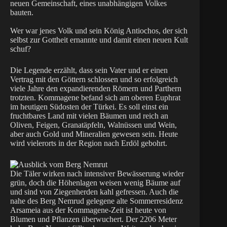
neuen Gemeinschaft, eines unabhängigen Volkes
bauten.
Wer war jenes Volk und sein König Antiochos, der sich
selbst zur Gottheit ernannte und damit einen neuen Kult
schuf?
Die Legende erzählt, dass sein Vater und er einen
Vertrag mit den Göttern schlossen und so erfolgreich
viele Jahre den expandierenden Römern und Parthern
trotzten. Kommagene befand sich am oberen Euphrat
im heutigen Südosten der Türkei. Es soll einst ein
fruchtbares Land mit vielen Bäumen und reich an
Oliven, Feigen, Granatäpfeln, Walnüssen und Wein,
aber auch Gold und Mineralien gewesen sein. Heute
wird vielerorts in der Region nach Erdöl gebohrt.
Die Täler wirken nach intensiver Bewässerung wieder
grün, doch die Höhenlagen weisen wenig Bäume auf
und sind von Ziegenherden kahl gefressen. Auch die
nahe des Berg Nemrud gelegene alte Sommerresidenz
Arsameia aus der Kommagene-Zeit ist heute von
Blumen und Pflanzen überwuchert. Der 2206 Meter