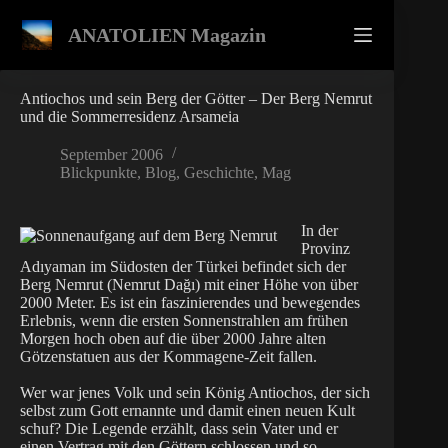
Zum
Inhalt
ANATOLIEN Magazin
springen
Antiochos und sein Berg der Götter – Der Berg Nemrut
und die Sommerresidenz Arsameia
September 2006
Blickpunkte
,
Blog
,
Geschichte
,
Mag
In der
Provinz
Adıyaman im Südosten der Türkei befindet sich der
Berg Nemrut (Nemrut Dağı) mit einer Höhe von über
2000 Meter. Es ist ein faszinierendes und bewegendes
Erlebnis, wenn die ersten Sonnenstrahlen am frühen
Morgen hoch oben auf die über 2000 Jahre alten
Götzenstatuen aus der Kommagene-Zeit fallen.
Wer war jenes Volk und sein König Antiochos, der sich
selbst zum Gott ernannte und damit einen neuen Kult
schuf? Die Legende erzählt, dass sein Vater und er
einen Vertrag mit den Göttern schlossen und so