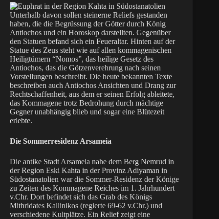
Unterhalb davon sollen steinerne Reliefs gestanden
haben, die die Begrüssung der Götter durch König
Antiochos und ein Horoskop darstellten. Gegenüber
den Statuen befand sich ein Feueraltar. Hinten auf der
Statue des Zeus steht wie auf allen kommagenischen
Heiligtümern “Nomos”, das heilige Gesetz des
Antiochos, das die Götzenverehrung nach seinen
Vorstellungen beschreibt. Die heute bekannten Texte
beschreiben auch Antiochos Ansichten und Drang zur
Rechtschaffenheit, aus dem er seinen Erfolg ableitete,
das Kommagene trotz Bedrohung durch mächtige
Gegner unabhängig blieb und sogar eine Blütezeit
erlebte.
Die Sommerresidenz Arsameia
Die antike Stadt Arsameia nahe dem Berg Nemrud in
der Region Eski Kahta in der Provinz Adiyaman in
Südostanatolien war die Sommer-Residenz der Könige
zu Zeiten des Kommagene Reiches im 1. Jahrhundert
v.Chr. Dort befindet sich das Grab des Königs
Mithridates Kallinikos (regierte 69-62 v.Chr.) und
verschiedene Kultplätze. Ein Relief zeigt eine