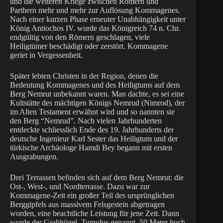
und die weiteren Kriege zwischen Römern und
Parthern mehr und mehr zur Auflösung Kommagenes.
Nach einer kurzen Phase erneuter Unabhängigkeit unter
König Antiochos IV. wurde das Königreich 74 n. Chr.
endgültig von den Römern geschlagen, viele
Heiligtümer beschädigt oder zerstört. Kommagene
geriet in Vergessenheit.
Später lebten Christen in der Region, denen die
Bedeutung Kommagenes und des Heiligtums auf dem
Berg Nemrut unbekannt waren. Man dachte, es sei eine
Kultstätte des mächtigen Königs Nemrud (Nimrod), der
im Alten Testament erwähnt wird und so nannten sie
den Berg “Nemrud”. Nach vielen Jahrhunderten
entdeckte schliesslich Ende des 19. Jahrhunderts der
deutsche Ingenieur Karl Sester das Heiligtum und der
türkische Archäologe Hamdi Bey begann mit ersten
Ausgrabungen.
Drei Terrassen befinden sich auf dem Berg Nemrut: die
Ost-, West-, und Nordterrasse. Dazu war zur
Kommagene-Zeit ein großer Teil des ursprünglichen
Berggipfels aus massivem Felsgestein abgetragen
worden, eine beachtliche Leistung für jene Zeit. Dann
wurde der Grabhügel, Tumulus genannt, 50 Meter hoch