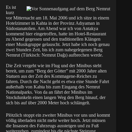
Es ist
kurz
vor Mitternacht am 18. Mai 2006 und ich sitze in einem
Hotelzimmer in Kahta in der Provinz Adıyaman in
Südostanatolien. Am Abend war ich von Antakya
kommend hier eingetroffen, hatte im Hotel-Restaurant
zu Abend gegessen und den traditionellen Klängen
einer Musikgruppe gelauscht. Jetzt habe ich noch genau
zwei Stunden Zeit, bis ich zum nahegelegenen Berg
Nemrut (Türkisch: Nemrut Dağı) aufbrechen werde.
Die Zeit vergeht wie im Flug und der Minibus steht
bereit, um zum “Berg der Götter” mit 2000 Jahre alten
Statuen aus der Zeit des Kommagene-Reiches zu
fahren. Durch die Nacht geht es etwa eine Stunde Fahrt
außerhalb von Kahta bis zum Eingang des Nemrut
Nationalparks. Von da an fährt der Minibus im
Stockdunkeln einen langen Weg den Berg hinauf, der
sich bis auf über 2000 Meter hoch schlängelt.
Plötzlich stoppt ein zweiter Minibus vor uns und kommt
völlig überladen nicht mehr weiter hoch. Jetzt müssen
die Insassen des Fahrzeugs aussteigen und zu Fuß
weitergehen, zumindest bis die nächste Steigung