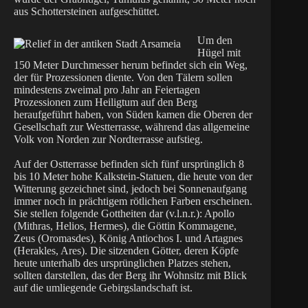
aus Schottersteinen aufgeschüttet.
Um den
Hügel mit
150 Meter Durchmesser herum befindet sich ein Weg,
der für Prozessionen diente. Von den Tälern sollen
mindestens zweimal pro Jahr an Feiertagen
Prozessionen zum Heiligtum auf den Berg
heraufgeführt haben, von Süden kamen die Oberen der
Gesellschaft zur Westterrasse, während das allgemeine
Volk von Norden zur Nordterrasse aufstieg.
Auf der Ostterrasse befinden sich fünf ursprünglich 8
bis 10 Meter hohe Kalkstein-Statuen, die heute von der
Witterung gezeichnet sind, jedoch bei Sonnenaufgang
immer noch in prächtigem rötlichen Farben erscheinen.
Sie stellen folgende Gottheiten dar (v.l.n.r.): Apollo
(Mithras, Helios, Hermes), die Göttin Kommagene,
Zeus (Oromasdes), König Antiochos I. und Artagnes
(Herakles, Ares). Die sitzenden Götter, deren Köpfe
heute unterhalb des ursprünglichen Platzes stehen,
sollten darstellen, das der Berg ihr Wohnsitz mit Blick
auf die umliegende Gebirgslandschaft ist.