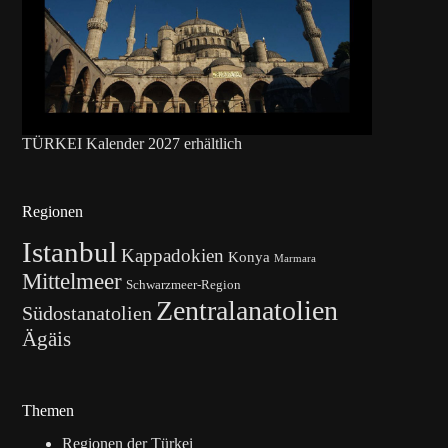
TÜRKEI Kalender 2027 erhältlich
Regionen
Istanbul
Kappadokien
Konya
Marmara
Mittelmeer
Schwarzmeer-Region
Zentralanatolien
Südostanatolien
Ägäis
Themen
Regionen der Türkei