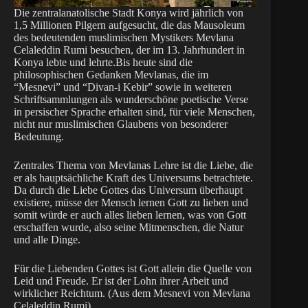
Die zentralanatolische Stadt Konya wird jährlich von
1,5 Millionen Pilgern aufgesucht, die das Mausoleum
des bedeutenden muslimischen Mystikers Mevlana
Celaleddin Rumi besuchen, der im 13. Jahrhundert in
Konya lebte und lehrte.Bis heute sind die
philosophischen Gedanken Mevlanas, die im
“Mesnevi” und “Divan-i Kebir” sowie in weiteren
Schriftsammlungen als wunderschöne poetische Verse
in persischer Sprache erhalten sind, für viele Menschen,
nicht nur muslimischen Glaubens von besonderer
Bedeutung.
Zentrales Thema von Mevlanas Lehre ist die Liebe, die
er als hauptsächliche Kraft des Universums betrachtete.
Da durch die Liebe Gottes das Universum überhaupt
existiere, müsse der Mensch lernen Gott zu lieben und
somit würde er auch alles lieben lernen, was von Gott
erschaffen wurde, also seine Mitmenschen, die Natur
und alle Dinge.
Für die Liebenden Gottes ist Gott allein die Quelle von
Leid und Freude. Er ist der Lohn ihrer Arbeit und
wirklicher Reichtum. (Aus dem Mesnevi von Mevlana
Celaleddin Rumi)