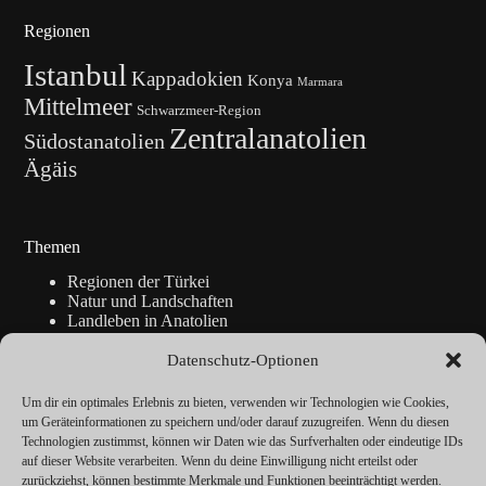
Regionen
Istanbul
Kappadokien
Konya
Marmara
Mittelmeer
Schwarzmeer-Region
Zentralanatolien
Südostanatolien
Ägäis
Themen
Regionen der Türkei
Natur und Landschaften
Landleben in Anatolien
Kunsthandwerk
Geschichte
Datenschutz-Optionen
Istanbul
Blickpunkte
Um dir ein optimales Erlebnis zu bieten, verwenden wir Technologien wie Cookies,
Reise-Info
um Geräteinformationen zu speichern und/oder darauf zuzugreifen. Wenn du diesen
Technologien zustimmst, können wir Daten wie das Surfverhalten oder eindeutige IDs
auf dieser Website verarbeiten. Wenn du deine Einwilligung nicht erteilst oder
zurückziehst, können bestimmte Merkmale und Funktionen beeinträchtigt werden.