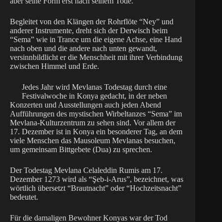
aber seine Form erst nach seinem Tode.
Begleitet von den Klängen der Rohrflöte “Ney” und
anderer Instrumente, dreht sich der Derwisch beim
“Sema” wie in Trance um die eigene Achse, eine Hand
nach oben und die andere nach unten gewandt,
versinnbildlicht er die Menschheit mit ihrer Verbindung
zwischen Himmel und Erde.
Jedes Jahr wird Mevlanas Todestag durch eine
Festivalwoche in Konya gedacht, in der neben
Konzerten und Ausstellungen auch jeden Abend
Aufführungen des mystischen Wirbeltanzes “Sema” im
Mevlana-Kulturzentrum zu sehen sind. Vor allem der
17. Dezember ist in Konya ein besonderer Tag, an dem
viele Menschen das Mausoleum Mevlanas besuchen,
um gemeinsam Bittgebete (Dua) zu sprechen.
Der Todestag Mevlana Celaleddin Rumis am 17.
Dezember 1273 wird als “Şeb-i-Arus”, bezeichnet, was
wörtlich übersetzt “Brautnacht” oder “Hochzeitsnacht”
bedeutet.
Für die damaligen Bewohner Konyas war der Tod