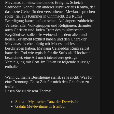
Mevlanas ein einschneidendes Ereignis. Scheich
Sadreddin Konevi, ein anderer Mystiker aus Konya, der
das letzte Gebet für den verstorbenen Mevlana sprechen
sollte, fiel aus Kummer in Ohnmacht. Zu Rumis
Beerdigung kamen neben seinen Anhängern zahlreiche
Vertreter aller Volksgruppen und Religionen, darunter
auch Christen und Juden.Trotz des muslimischen
Begräbnisses sollen sie weinend aus dem alten und
neuen Testament rezitiert haben und den Charakter
Mevlanas als ebenbürtig mit Moses und Jesus
beschrieben haben. Mevlana Celaleddin Rumi selbst
hatte den Tod wie typisch für die Sufis als “Hochzeit”
bezeichnet, eine Art noch intensivere geistige
Vereinigung mit Gott. Im Divan ist folgende Aussage
enthalten:
Wenn du meine Beerdigung siehst, sage nicht: Was für
eine Trennung. Es ist Zeit für mich den Geliebten zu
treffen.
Lesen Sie zu diesem Thema:
Sema – Mystischer Tanz der Derwische
Galata Mevlevihane in Istanbul