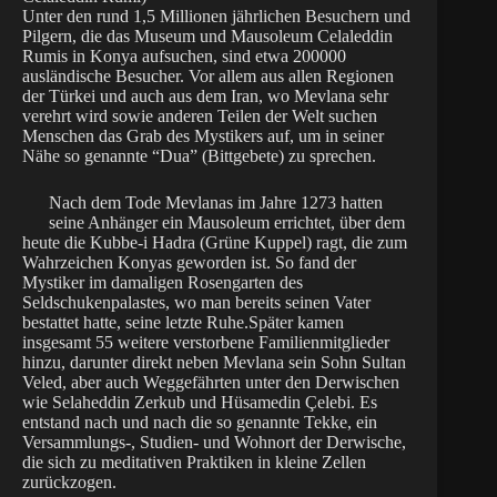
Unter den rund 1,5 Millionen jährlichen Besuchern und
Pilgern, die das Museum und Mausoleum Celaleddin
Rumis in Konya aufsuchen, sind etwa 200000
ausländische Besucher. Vor allem aus allen Regionen
der Türkei und auch aus dem Iran, wo Mevlana sehr
verehrt wird sowie anderen Teilen der Welt suchen
Menschen das Grab des Mystikers auf, um in seiner
Nähe so genannte “Dua” (Bittgebete) zu sprechen.
Nach dem Tode Mevlanas im Jahre 1273 hatten
seine Anhänger ein Mausoleum errichtet, über dem
heute die Kubbe-i Hadra (Grüne Kuppel) ragt, die zum
Wahrzeichen Konyas geworden ist. So fand der
Mystiker im damaligen Rosengarten des
Seldschukenpalastes, wo man bereits seinen Vater
bestattet hatte, seine letzte Ruhe.Später kamen
insgesamt 55 weitere verstorbene Familienmitglieder
hinzu, darunter direkt neben Mevlana sein Sohn Sultan
Veled, aber auch Weggefährten unter den Derwischen
wie Selaheddin Zerkub und Hüsamedin Çelebi. Es
entstand nach und nach die so genannte Tekke, ein
Versammlungs-, Studien- und Wohnort der Derwische,
die sich zu meditativen Praktiken in kleine Zellen
zurückzogen.