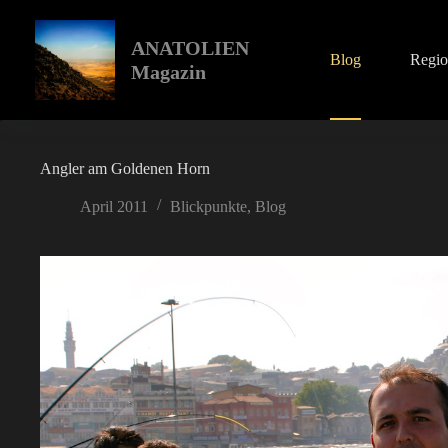
Zum
Inhalt
springen
ANATOLIEN
Blog
Regi
Magazin
Angler am Goldenen Horn
April 2011
Blickpunkte
,
Blog