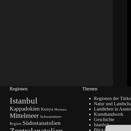
Regionen
Themen
Istanbul
Regionen der Türke
Natur und Landscha
Kappadokien
Konya
Landleben in Anato
Marmara
Kunsthandwerk
Mittelmeer
Schwarzmeer-
Geschichte
Südostanatolien
Region
Istanbul
Zentralanatolien
Blickpunkte