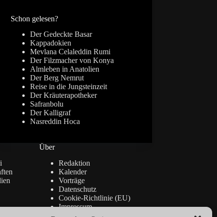
Ergebnisse
Schon gelesen?
Der Gedeckte Basar
Kappadokien
Mevlana Celaleddin Rumi
Der Filzmacher von Konya
Almleben in Anatolien
Der Berg Nemrut
Reise in die Jungsteinzeit
Der Kräuterapotheker
Safranbolu
Der Kalligraf
Nasreddin Hoca
Über
i
Redaktion
ften
Kalender
lien
Vorträge
Datenschutz
Cookie-Richtlinie (EU)
Impressum