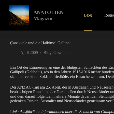
Zum
Inhalt
springen
ANATOLIEN
Blog
Regi
Magazin
Çanakkale und die Halbinsel Gallipoli
April 2009
Blog
,
Geschichte
Ein Ort der Erinnerung an eine der blutigsten Schlachten des Ers
Gallipoli (Gelibolu), wo in den Jahren 1915-1916 mehre hunderd
sich hier verstreut Soldatenfriedhöfe, ein Besucherzentrum, Den
Der ANZAC-Tag am 25. April, der in Australien und Neuseeland
beabsichtigen Einnahme der Dardanellen durch Neuseeländer und
und dem darauf folgenden mehrere Monate dauernden Stellungsk
gedenken Türken, Australier und Neuseeländer gemeinsam vor Or
L
ink: Ausführliche Informationen über die Schlacht von Gallipol