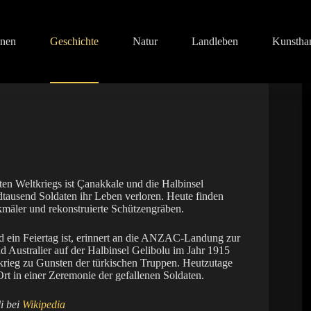
onen
Geschichte
Natur
Landleben
Kunstha
ten Weltkriegs ist Çanakkale und die Halbinsel
tausend Soldaten ihr Leben verloren. Heute finden
kmäler und rekonstruierte Schützengräben.
 ein Feiertag ist, erinnert an die ANZAC-Landung zur
 Australier auf der Halbinsel Gelibolu im Jahr 1915
rieg zu Gunsten der türkischen Truppen. Heutzutage
t in einer Zeremonie der gefallenen Soldaten.
i bei
Wikipedia