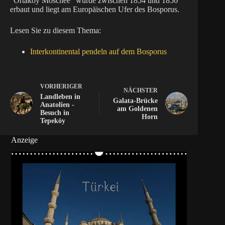
“Ortaköy Moschee” wurde zwischen 1854 und 1856
erbaut und liegt am Europäischen Ufer des Bosporus.
Lesen Sie zu diesem Thema:
Interkontinental pendeln auf dem Bosporus
VORHERIGER
NÄCHSTER
Landleben in
Galata-Brücke
Anatolien -
am Goldenen
Besuch in
Horn
Tepeköy
Anzeige